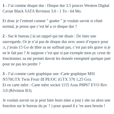
1 -
J’ai comme disque dur : Disque dur 3.5 pouces Western Digital
Caviar Black SATA Revision 3.0 - 1 To - 64 Mo.
Et donc je l’entend comme " gratter " je voulais savoir si cétait
normal, je pense que c’est lié a ce disque dur ?
2 -
Sur le bureau j’ai un rappel qui me disais : De faire une
sauvegarde, Or je n’ai pas de disque dur avec assez d’espace pour
:s, j’avais 15 Go de libre sa ne suffisait pas, c’est pas très grave si je
ne le fait pas ? Je suppose c’est que si par exemple mon pc cesse de
fonctionner, sa me permet davoir les donnée enregistré quelque part
pour ne pas les perdre ?
3 -
J’ai comme carte graphique une :Carte graphique MSI
N570GTX Twin Frozr III PE/OC (GTX 570 1,25 Go).
Et en carte mère : Carte mère socket 1155 Asus P8P67 EVO Rev
3.0 (Révision B3).
Je voulais savoir ou je peut faire leurs mise a jour ( site ou alors une
fonction sur le bureau du pc ? ) pour quand il y 'en aura besoin !