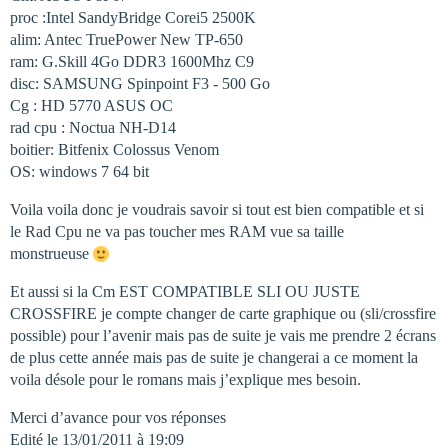
proc :Intel SandyBridge Corei5 2500K
alim: Antec TruePower New TP-650
ram: G.Skill 4Go DDR3 1600Mhz C9
disc: SAMSUNG Spinpoint F3 - 500 Go
Cg : HD 5770 ASUS OC
rad cpu : Noctua NH-D14
boitier: Bitfenix Colossus Venom
OS: windows 7 64 bit
Voila voila donc je voudrais savoir si tout est bien compatible et si
le Rad Cpu ne va pas toucher mes RAM vue sa taille
monstrueuse
Et aussi si la Cm EST COMPATIBLE SLI OU JUSTE
CROSSFIRE je compte changer de carte graphique ou (sli/crossfire
possible) pour l’avenir mais pas de suite je vais me prendre 2 écrans
de plus cette année mais pas de suite je changerai a ce moment la
voila désole pour le romans mais j’explique mes besoin.
Merci d’avance pour vos réponses
Edité le 13/01/2011 à 19:09