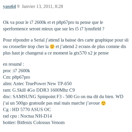
yass64
9
Janvier 13, 2011, 8:28
Ok va pour le i7 2600k et et p8p67pro tu pense que le
sperformence seront mieux que sur les i5 i7 lynnfield ?
Pour répondre a Serial j’attend la baisse des carte graphique pour sli
ou crossefire trop cher la
et j’attend 2 ecrans de plus comme dis
plus haut je changerai a ce moment la gtx570 x2 je pense
en resumé :
proc :i7 2600k
Cm: p8p67pro
alim: Antec TruePower New TP-650
ram: G.Skill 4Go DDR3 1600Mhz C9
disc: SAMSUNG Spinpoint F3 - 500 Go on ma dit du bien. WD
j’ai un 500go gratouile pas mal mais marche j’avoue
Cg : HD 5770 ASUS OC
rad cpu : Noctua NH-D14
boitier: Bitfenix Colossus Venom