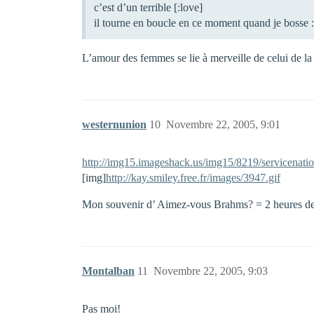
c’est d’un terrible [:love]
il tourne en boucle en ce moment quand je bosse :
L’amour des femmes se lie à merveille de celui de la
westernunion
10
Novembre 22, 2005, 9:01
http://img15.imageshack.us/img15/8219/servicenatio
[img]
http://kay.smiley.free.fr/images/3947.gif
Mon souvenir d’ Aimez-vous Brahms? = 2 heures de c
Montalban
11
Novembre 22, 2005, 9:03
Pas moi!