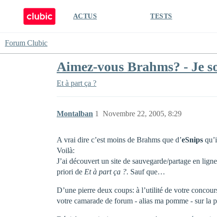
ACTUS
TESTS
Forum Clubic
Aimez-vous Brahms? - Je sol
Et à part ça ?
Montalban
1
Novembre 22, 2005, 8:29
A vrai dire c’est moins de Brahms que d’
eSnips
qu’il
Voilà:
J’ai découvert un site de sauvegarde/partage en ligne
priori de
Et à part ça ?
. Sauf que…
D’une pierre deux coups: à l’utilité de votre concours
votre camarade de forum - alias ma pomme - sur la p