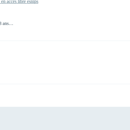
 en accés libre esnips
 23 ans…