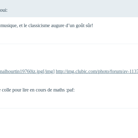
oui:
 musique, et le classicisme augure d’un goût sûr!
nalhourtin19760iz.jpg[/img]
http://img.clubic.com/photo/forum/av-113
olle pour lire en cours de maths :paf: