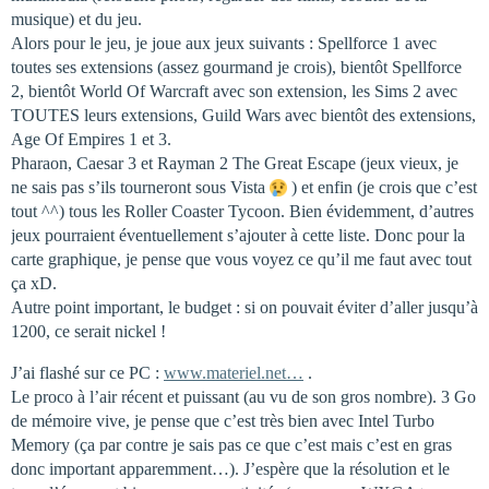
musique) et du jeu.
Alors pour le jeu, je joue aux jeux suivants : Spellforce 1 avec
toutes ses extensions (assez gourmand je crois), bientôt Spellforce
2, bientôt World Of Warcraft avec son extension, les Sims 2 avec
TOUTES leurs extensions, Guild Wars avec bientôt des extensions,
Age Of Empires 1 et 3.
Pharaon, Caesar 3 et Rayman 2 The Great Escape (jeux vieux, je
ne sais pas s’ils tourneront sous Vista
) et enfin (je crois que c’est
tout ^^) tous les Roller Coaster Tycoon. Bien évidemment, d’autres
jeux pourraient éventuellement s’ajouter à cette liste. Donc pour la
carte graphique, je pense que vous voyez ce qu’il me faut avec tout
ça xD.
Autre point important, le budget : si on pouvait éviter d’aller jusqu’à
1200, ce serait nickel !
J’ai flashé sur ce PC :
www.materiel.net…
.
Le proco à l’air récent et puissant (au vu de son gros nombre). 3 Go
de mémoire vive, je pense que c’est très bien avec Intel Turbo
Memory (ça par contre je sais pas ce que c’est mais c’est en gras
donc important apparemment…). J’espère que la résolution et le