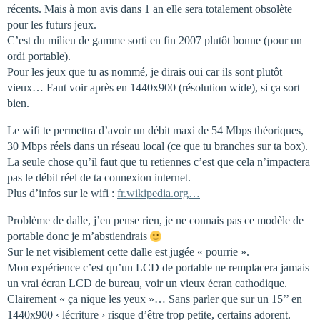
récents. Mais à mon avis dans 1 an elle sera totalement obsolète
pour les futurs jeux.
C’est du milieu de gamme sorti en fin 2007 plutôt bonne (pour un
ordi portable).
Pour les jeux que tu as nommé, je dirais oui car ils sont plutôt
vieux… Faut voir après en 1440x900 (résolution wide), si ça sort
bien.
Le wifi te permettra d’avoir un débit maxi de 54 Mbps théoriques,
30 Mbps réels dans un réseau local (ce que tu branches sur ta box).
La seule chose qu’il faut que tu retiennes c’est que cela n’impactera
pas le débit réel de ta connexion internet.
Plus d’infos sur le wifi :
fr.wikipedia.org…
Problème de dalle, j’en pense rien, je ne connais pas ce modèle de
portable donc je m’abstiendrais
Sur le net visiblement cette dalle est jugée « pourrie ».
Mon expérience c’est qu’un LCD de portable ne remplacera jamais
un vrai écran LCD de bureau, voir un vieux écran cathodique.
Clairement « ça nique les yeux »… Sans parler que sur un 15’’ en
1440x900 ‹ lécriture › risque d’être trop petite, certains adorent.