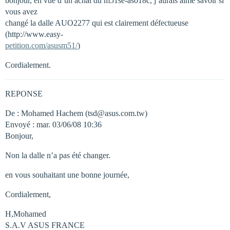
bonjour, en vue d’un achat du m51se-as018c, j’aurais aimé savoir si
vous avez
changé la dalle AUO2277 qui est clairement défectueuse
(http://www.easy-
petition.com/asusm51/
)
Cordialement.
REPONSE
De : Mohamed Hachem (tsd@asus.com.tw)
Envoyé : mar. 03/06/08 10:36
Bonjour,
Non la dalle n’a pas été changer.
en vous souhaitant une bonne journée,
Cordialement,
H,Mohamed
S.A.V ASUS FRANCE