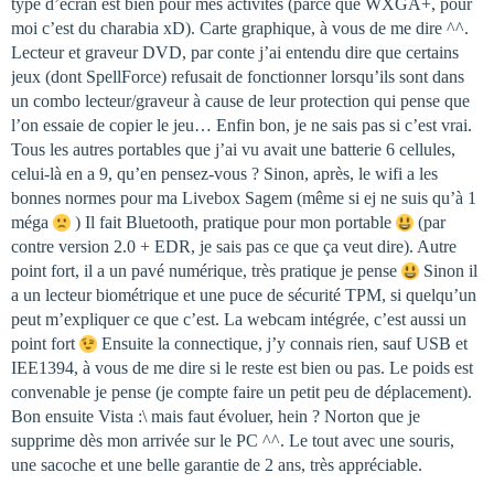
type d’écran est bien pour mes activités (parce que WXGA+, pour
moi c’est du charabia xD). Carte graphique, à vous de me dire ^^.
Lecteur et graveur DVD, par conte j’ai entendu dire que certains
jeux (dont SpellForce) refusait de fonctionner lorsqu’ils sont dans
un combo lecteur/graveur à cause de leur protection qui pense que
l’on essaie de copier le jeu… Enfin bon, je ne sais pas si c’est vrai.
Tous les autres portables que j’ai vu avait une batterie 6 cellules,
celui-là en a 9, qu’en pensez-vous ? Sinon, après, le wifi a les
bonnes normes pour ma Livebox Sagem (même si ej ne suis qu’à 1
méga
) Il fait Bluetooth, pratique pour mon portable
(par
contre version 2.0 + EDR, je sais pas ce que ça veut dire). Autre
point fort, il a un pavé numérique, très pratique je pense
Sinon il
a un lecteur biométrique et une puce de sécurité TPM, si quelqu’un
peut m’expliquer ce que c’est. La webcam intégrée, c’est aussi un
point fort
Ensuite la connectique, j’y connais rien, sauf USB et
IEE1394, à vous de me dire si le reste est bien ou pas. Le poids est
convenable je pense (je compte faire un petit peu de déplacement).
Bon ensuite Vista :\ mais faut évoluer, hein ? Norton que je
supprime dès mon arrivée sur le PC ^^. Le tout avec une souris,
une sacoche et une belle garantie de 2 ans, très appréciable.