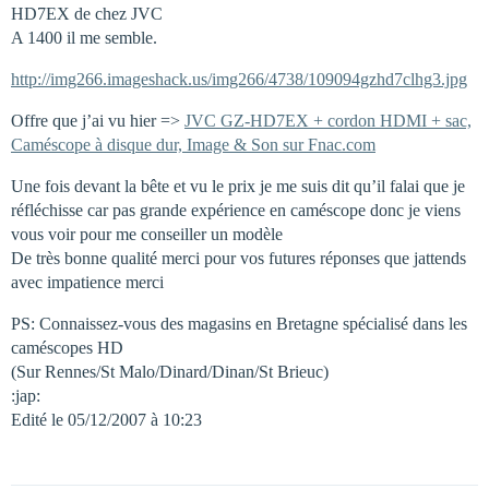
HD7EX de chez JVC
A 1400 il me semble.
http://img266.imageshack.us/img266/4738/109094gzhd7clhg3.jpg
Offre que j’ai vu hier =>
JVC GZ-HD7EX + cordon HDMI + sac,
Caméscope à disque dur, Image & Son sur Fnac.com
Une fois devant la bête et vu le prix je me suis dit qu’il falai que je
réfléchisse car pas grande expérience en caméscope donc je viens
vous voir pour me conseiller un modèle
De très bonne qualité merci pour vos futures réponses que jattends
avec impatience merci
PS: Connaissez-vous des magasins en Bretagne spécialisé dans les
caméscopes HD
(Sur Rennes/St Malo/Dinard/Dinan/St Brieuc)
:jap:
Edité le 05/12/2007 à 10:23