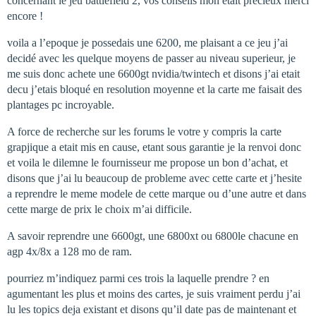
concernant le jeu battlefield 2, vos conseils mon etait precieux merci
encore !
voila a l’epoque je possedais une 6200, me plaisant a ce jeu j’ai
decidé avec les quelque moyens de passer au niveau superieur, je
me suis donc achete une 6600gt nvidia/twintech et disons j’ai etait
decu j’etais bloqué en resolution moyenne et la carte me faisait des
plantages pc incroyable.
A force de recherche sur les forums le votre y compris la carte
grapjique a etait mis en cause, etant sous garantie je la renvoi donc
et voila le dilemne le fournisseur me propose un bon d’achat, et
disons que j’ai lu beaucoup de probleme avec cette carte et j’hesite
a reprendre le meme modele de cette marque ou d’une autre et dans
cette marge de prix le choix m’ai difficile.
A savoir reprendre une 6600gt, une 6800xt ou 6800le chacune en
agp 4x/8x a 128 mo de ram.
pourriez m’indiquez parmi ces trois la laquelle prendre ? en
agumentant les plus et moins des cartes, je suis vraiment perdu j’ai
lu les topics deja existant et disons qu’il date pas de maintenant et