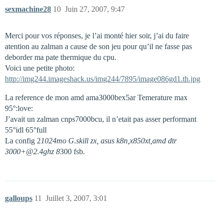
sexmachine28
10
Juin 27, 2007, 9:47
Merci pour vos réponses, je l’ai monté hier soir, j’ai du faire
atention au zalman a cause de son jeu pour qu’il ne fasse pas
deborder ma pate thermique du cpu.
Voici une petite photo:
http://img244.imageshack.us/img244/7895/image086gd1.th.jpg
La reference de mon amd ama3000bex5ar Temerature max
95°:love:
J’avait un zalman cnps7000bcu, il n’etait pas asser performant
55°idl 65°full
La config 2
1024mo G.skill zx, asus k8n,x850xt,amd dtr
3000+@2.4ghz 8
300 fsb.
galloups
11
Juillet 3, 2007, 3:01