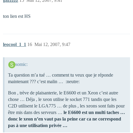
gazzzzz
15
Mai 12, 2007, 9:41
ton lien est HS
leocool_1_1
16
Mai 12, 2007, 9:47
somic:
Ta question m’a tué … comment tu veux que je réponde
maintenant ??? c’est malin … :neutre:
Bon , trève de plaisanterie, le E6600 et un Xeon c’est autre
chose … Déja , le xeon utilise le socket 771 tandis que les
C2D utilisent le LGA775 … de plus , les xeons sont faits pour
être mis dans des serveurs …
le E6600 est un multi taches …
donc le xeon n’en vaut pas la peine car ca ne correspond
pas à une utilisation privée …