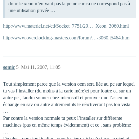
donc le xeon n’en vaut pas la peine car ca ne correspond pas à
une utilisation privée …
http://www.materiel.net/ctl/Socket_7751/29…_Xeon_3060.html
http://www.overclocking-masters.com/forum/…-3060,t5464.htm
somic
5
Mai 11, 2007, 11:05
Tout simplement parce que la version oem sera liée au pc sur lequel
tu vas l’installer (du moins à la carte mère)et pour foutre ca sur un
autre pc , faudra sonner chez microsoft et prouver que t’as eu un
échange en sav ou autre autrement ils te réactiveront pas ton vista
…
Par contre la version normale tu peux l’installer sur différente
machines (pas en même temps évidemment) et ce , sans problème
…
De plus , pour tout te dire , pour les jeux vista c’est pas le pied et