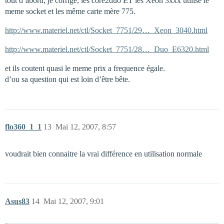
tout d’abord, je corrige, les core2duo ET les Xeon 3xxx utilise le
meme socket et les même carte mère 775.
http://www.materiel.net/ctl/Socket_7751/29…_Xeon_3040.html
http://www.materiel.net/ctl/Socket_7751/28…_Duo_E6320.html
et ils coutent quasi le meme prix a frequence égale.
d’ou sa question qui est loin d’être bête.
flo360_1_1
13
Mai 12, 2007, 8:57
voudrait bien connaitre la vrai différence en utilisation normale
Asus83
14
Mai 12, 2007, 9:01