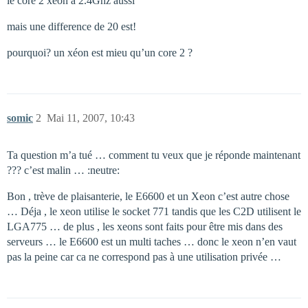
le core 2 xéon à 2.4Ghz aussi
mais une difference de 20 est!
pourquoi? un xéon est mieu qu’un core 2 ?
somic
2
Mai 11, 2007, 10:43
Ta question m’a tué … comment tu veux que je réponde maintenant
??? c’est malin … :neutre:
Bon , trève de plaisanterie, le E6600 et un Xeon c’est autre chose
… Déja , le xeon utilise le socket 771 tandis que les C2D utilisent le
LGA775 … de plus , les xeons sont faits pour être mis dans des
serveurs … le E6600 est un multi taches … donc le xeon n’en vaut
pas la peine car ca ne correspond pas à une utilisation privée …