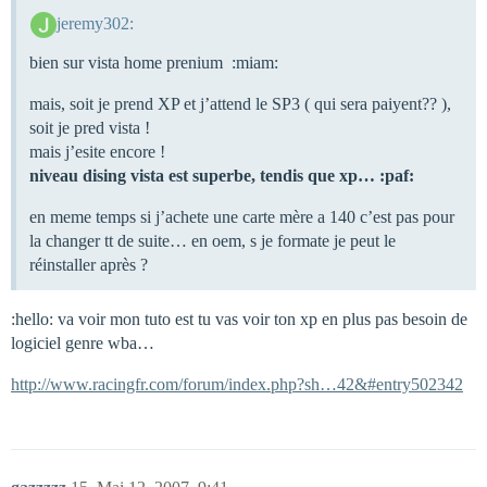
jeremy302:
bien sur vista home prenium :miam:
mais, soit je prend XP et j’attend le SP3 ( qui sera paiyent?? ),
soit je pred vista !
mais j’esite encore !
niveau dising vista est superbe, tendis que xp… :paf:
en meme temps si j’achete une carte mère a 140 c’est pas pour
la changer tt de suite… en oem, s je formate je peut le
réinstaller après ?
:hello: va voir mon tuto est tu vas voir ton xp en plus pas besoin de
logiciel genre wba…
http://www.racingfr.com/forum/index.php?sh…42&#entry502342