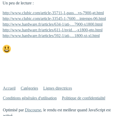
Un peu de lecture :
http://www.clubic.com/article-35711-1-pass…vs-7900-gt.html
http://www.clubic.com/article-33545-1-7600…intemps-06.html
http://www.hardware.fr/articles/634-1/ati-…7900-x1800.html
http://www.hardware.fr/articles/611-1/nvid…-x1800-gto.html
http://www.hardware.fr/articles/592-1/ati-…1800-xt-xl.html
Accueil
Catégories
Lignes directrices
Conditions générales d'utilisation
Politique de confidentialité
Optimisé par
Discourse
, le rendu est meilleur quand JavaScript est
activé.