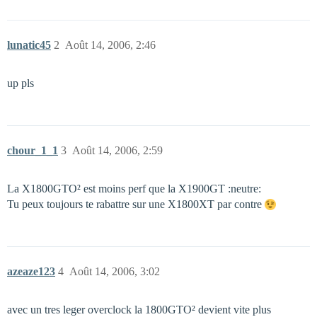
lunatic45
2
Août 14, 2006, 2:46
up pls
chour_1_1
3
Août 14, 2006, 2:59
La X1800GTO² est moins perf que la X1900GT :neutre:
Tu peux toujours te rabattre sur une X1800XT par contre
azeaze123
4
Août 14, 2006, 3:02
avec un tres leger overclock la 1800GTO² devient vite plus