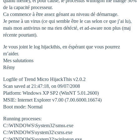
quand même), et pour cause, le processus winlogon me mange 50%
de la capacité processeur.
Ca commence à être assez génant au niveau dé démarrage.
Je pense à un virus (ce qui semble être le cas selon ce que j’ai lu),
mais mon antivirus ne ma rien détécté, et ad-aware non plus (maj
récente pourtant).
Je vous joint le log hijackthis, en éspérant que vous pourrez
m’aider.
Mes salutations
Rémy
Logfile of Trend Micro HijackThis v2.0.2
Scan saved at 21:47:18, on 09/07/2008
Platform: Windows XP SP2 (WinNT 5.01.2600)
MSIE: Internet Explorer v7.00 (7.00.6000.16674)
Boot mode: Normal
Running processes:
C:\WINDOWS\System32\smss.exe
C:\WINDOWS\system32\csrss.exe
C:\WINDOWS\system32\winlogon.exe