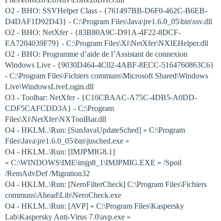
O2 - BHO: SSVHelper Class - {761497BB-D6F0-462C-B6EB-
D4DAF1D92D43} - C:\Program Files\Java\jre1.6.0_05\bin\ssv.dll
O2 - BHO: NetXfer - {83B80A9C-D91A-4F22-8DCF-
EA7204039F79} - C:\Program Files\Xi\NetXfer\NXIEHelper.dll
O2 - BHO: Programme d’aide de l’Assistant de connexion
Windows Live - {9030D464-4C02-4ABF-8ECC-5164760863C6}
- C:\Program Files\Fichiers communs\Microsoft Shared\Windows
Live\WindowsLiveLogin.dll
O3 - Toolbar: NetXfer - {C16CBAAC-A75C-4DB5-A0DD-
CDF5CAFCDD3A} - C:\Program
Files\Xi\NetXfer\NXToolBar.dll
O4 - HKLM..\Run: [SunJavaUpdateSched] « C:\Program
Files\Java\jre1.6.0_05\bin\jusched.exe »
O4 - HKLM..\Run: [IMJPMIG8.1]
« C:\WINDOWS\IME\imjp8_1\IMJPMIG.EXE » /Spoil
/RemAdvDef /Migration32
O4 - HKLM..\Run: [NeroFilterCheck] C:\Program Files\Fichiers
communs\Ahead\Lib\NeroCheck.exe
O4 - HKLM..\Run: [AVP] « C:\Program Files\Kaspersky
Lab\Kaspersky Anti-Virus 7.0\avp.exe »