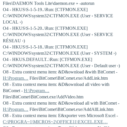
Files\DAEMON Tools Lite\daemon.exe » -autorun
O4 - HKUS\S-1-5-19..\Run: [CTFMON.EXE]
C:\WINDOWS\system32\CTFMON.EXE (User ‹ SERVICE
LOCAL ›)
O4 - HKUS\S-1-5-20..\Run: [CTFMON.EXE]
C:\WINDOWS\system32\CTFMON.EXE (User ‹ SERVICE
RÉSEAU ›)
O4 - HKUS\S-1-5-18..\Run: [CTFMON.EXE]
C:\WINDOWS\system32\CTFMON.EXE (User ‹ SYSTEM ›)
O4 - HKUS.DEFAULT..\Run: [CTFMON.EXE]
C:\WINDOWS\system32\CTFMON.EXE (User ‹ Default user ›)
O8 - Extra context menu item: &D&ownload &with BitComet -
H:\Program…
Files\BitComet\BitComet.exe/AddLink.htm
O8 - Extra context menu item: &D&ownload all video with
BitComet -
H:\Program…
Files\BitComet\BitComet.exe/AddVideo.htm
O8 - Extra context menu item: &D&ownload all with BitComet -
H:\Program…
Files\BitComet\BitComet.exe/AddAllLink.htm
O8 - Extra context menu item: E&xporter vers Microsoft Excel -
C:\PROGRA~1\MICROS~2\OFFICE11\EXCEL.EXE…