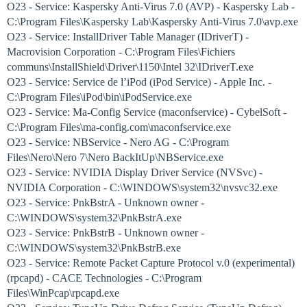
O23 - Service: Kaspersky Anti-Virus 7.0 (AVP) - Kaspersky Lab -
C:\Program Files\Kaspersky Lab\Kaspersky Anti-Virus 7.0\avp.exe
O23 - Service: InstallDriver Table Manager (IDriverT) -
Macrovision Corporation - C:\Program Files\Fichiers
communs\InstallShield\Driver\1150\Intel 32\IDriverT.exe
O23 - Service: Service de l’iPod (iPod Service) - Apple Inc. -
C:\Program Files\iPod\bin\iPodService.exe
O23 - Service: Ma-Config Service (maconfservice) - CybelSoft -
C:\Program Files\ma-config.com\maconfservice.exe
O23 - Service: NBService - Nero AG - C:\Program
Files\Nero\Nero 7\Nero BackItUp\NBService.exe
O23 - Service: NVIDIA Display Driver Service (NVSvc) -
NVIDIA Corporation - C:\WINDOWS\system32\nvsvc32.exe
O23 - Service: PnkBstrA - Unknown owner -
C:\WINDOWS\system32\PnkBstrA.exe
O23 - Service: PnkBstrB - Unknown owner -
C:\WINDOWS\system32\PnkBstrB.exe
O23 - Service: Remote Packet Capture Protocol v.0 (experimental)
(rpcapd) - CACE Technologies - C:\Program
Files\WinPcap\rpcapd.exe