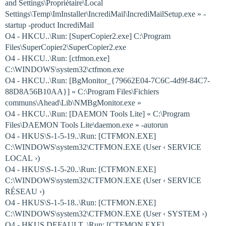
and Settings\Propriétaire\Local
Settings\Temp\ImInstaller\IncrediMail\IncrediMailSetup.exe » -
startup -product IncrediMail
O4 - HKCU..\Run: [SuperCopier2.exe] C:\Program
Files\SuperCopier2\SuperCopier2.exe
O4 - HKCU..\Run: [ctfmon.exe]
C:\WINDOWS\system32\ctfmon.exe
O4 - HKCU..\Run: [BgMonitor_{79662E04-7C6C-4d9f-84C7-
88D8A56B10AA}] « C:\Program Files\Fichiers
communs\Ahead\Lib\NMBgMonitor.exe »
O4 - HKCU..\Run: [DAEMON Tools Lite] « C:\Program
Files\DAEMON Tools Lite\daemon.exe » -autorun
O4 - HKUS\S-1-5-19..\Run: [CTFMON.EXE]
C:\WINDOWS\system32\CTFMON.EXE (User ‹ SERVICE
LOCAL ›)
O4 - HKUS\S-1-5-20..\Run: [CTFMON.EXE]
C:\WINDOWS\system32\CTFMON.EXE (User ‹ SERVICE
RÉSEAU ›)
O4 - HKUS\S-1-5-18..\Run: [CTFMON.EXE]
C:\WINDOWS\system32\CTFMON.EXE (User ‹ SYSTEM ›)
O4 - HKUS.DEFAULT..\Run: [CTFMON.EXE]