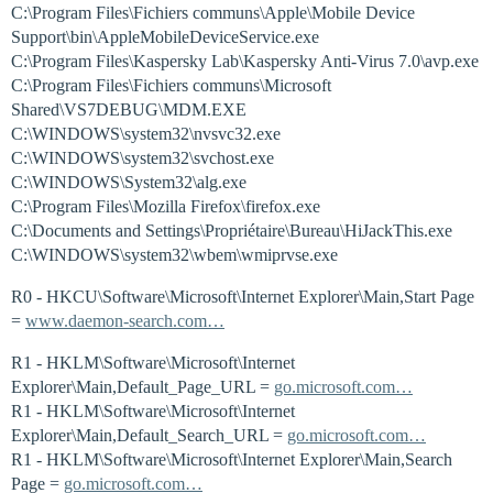
C:\Program Files\Fichiers communs\Apple\Mobile Device
Support\bin\AppleMobileDeviceService.exe
C:\Program Files\Kaspersky Lab\Kaspersky Anti-Virus 7.0\avp.exe
C:\Program Files\Fichiers communs\Microsoft
Shared\VS7DEBUG\MDM.EXE
C:\WINDOWS\system32\nvsvc32.exe
C:\WINDOWS\system32\svchost.exe
C:\WINDOWS\System32\alg.exe
C:\Program Files\Mozilla Firefox\firefox.exe
C:\Documents and Settings\Propriétaire\Bureau\HiJackThis.exe
C:\WINDOWS\system32\wbem\wmiprvse.exe
R0 - HKCU\Software\Microsoft\Internet Explorer\Main,Start Page
=
www.daemon-search.com…
R1 - HKLM\Software\Microsoft\Internet
Explorer\Main,Default_Page_URL =
go.microsoft.com…
R1 - HKLM\Software\Microsoft\Internet
Explorer\Main,Default_Search_URL =
go.microsoft.com…
R1 - HKLM\Software\Microsoft\Internet Explorer\Main,Search
Page =
go.microsoft.com…