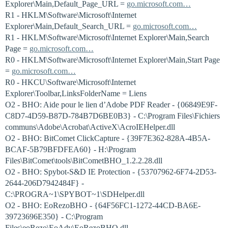
Explorer\Main,Default_Page_URL =
go.microsoft.com…
R1 - HKLM\Software\Microsoft\Internet
Explorer\Main,Default_Search_URL =
go.microsoft.com…
R1 - HKLM\Software\Microsoft\Internet Explorer\Main,Search
Page =
go.microsoft.com…
R0 - HKLM\Software\Microsoft\Internet Explorer\Main,Start Page
=
go.microsoft.com…
R0 - HKCU\Software\Microsoft\Internet
Explorer\Toolbar,LinksFolderName = Liens
O2 - BHO: Aide pour le lien d’Adobe PDF Reader - {06849E9F-
C8D7-4D59-B87D-784B7D6BE0B3} - C:\Program Files\Fichiers
communs\Adobe\Acrobat\ActiveX\AcroIEHelper.dll
O2 - BHO: BitComet ClickCapture - {39F7E362-828A-4B5A-
BCAF-5B79BFDFEA60} - H:\Program
Files\BitComet\tools\BitCometBHO_1.2.2.28.dll
O2 - BHO: Spybot-S&D IE Protection - {53707962-6F74-2D53-
2644-206D7942484F} -
C:\PROGRA~1\SPYBOT~1\SDHelper.dll
O2 - BHO: EoRezoBHO - {64F56FC1-1272-44CD-BA6E-
39723696E350} - C:\Program
Files\eoRezo\EoAdv\EoRezoBHO.dll