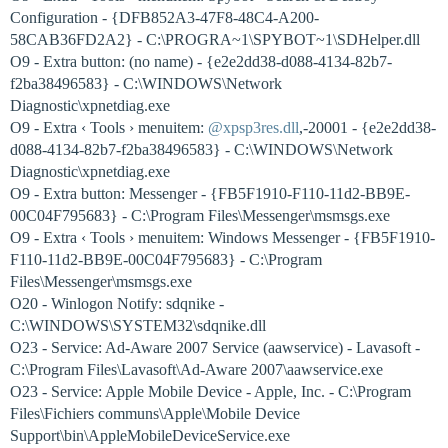
Configuration - {DFB852A3-47F8-48C4-A200-
58CAB36FD2A2} - C:\PROGRA~1\SPYBOT~1\SDHelper.dll
O9 - Extra button: (no name) - {e2e2dd38-d088-4134-82b7-
f2ba38496583} - C:\WINDOWS\Network
Diagnostic\xpnetdiag.exe
O9 - Extra ‹ Tools › menuitem:
@xpsp3res.dll
,-20001 - {e2e2dd38-
d088-4134-82b7-f2ba38496583} - C:\WINDOWS\Network
Diagnostic\xpnetdiag.exe
O9 - Extra button: Messenger - {FB5F1910-F110-11d2-BB9E-
00C04F795683} - C:\Program Files\Messenger\msmsgs.exe
O9 - Extra ‹ Tools › menuitem: Windows Messenger - {FB5F1910-
F110-11d2-BB9E-00C04F795683} - C:\Program
Files\Messenger\msmsgs.exe
O20 - Winlogon Notify: sdqnike -
C:\WINDOWS\SYSTEM32\sdqnike.dll
O23 - Service: Ad-Aware 2007 Service (aawservice) - Lavasoft -
C:\Program Files\Lavasoft\Ad-Aware 2007\aawservice.exe
O23 - Service: Apple Mobile Device - Apple, Inc. - C:\Program
Files\Fichiers communs\Apple\Mobile Device
Support\bin\AppleMobileDeviceService.exe