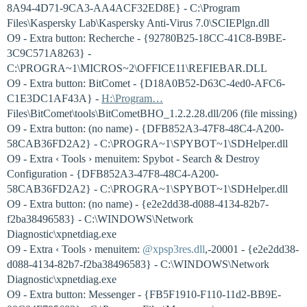
8A94-4D71-9CA3-AA4ACF32ED8E} - C:\Program
Files\Kaspersky Lab\Kaspersky Anti-Virus 7.0\SCIEPlgn.dll
O9 - Extra button: Recherche - {92780B25-18CC-41C8-B9BE-
3C9C571A8263} -
C:\PROGRA~1\MICROS~2\OFFICE11\REFIEBAR.DLL
O9 - Extra button: BitComet - {D18A0B52-D63C-4ed0-AFC6-
C1E3DC1AF43A} -
H:\Program…
Files\BitComet\tools\BitCometBHO_1.2.2.28.dll/206 (file missing)
O9 - Extra button: (no name) - {DFB852A3-47F8-48C4-A200-
58CAB36FD2A2} - C:\PROGRA~1\SPYBOT~1\SDHelper.dll
O9 - Extra ‹ Tools › menuitem: Spybot - Search & Destroy
Configuration - {DFB852A3-47F8-48C4-A200-
58CAB36FD2A2} - C:\PROGRA~1\SPYBOT~1\SDHelper.dll
O9 - Extra button: (no name) - {e2e2dd38-d088-4134-82b7-
f2ba38496583} - C:\WINDOWS\Network
Diagnostic\xpnetdiag.exe
O9 - Extra ‹ Tools › menuitem:
@xpsp3res.dll
,-20001 - {e2e2dd38-
d088-4134-82b7-f2ba38496583} - C:\WINDOWS\Network
Diagnostic\xpnetdiag.exe
O9 - Extra button: Messenger - {FB5F1910-F110-11d2-BB9E-