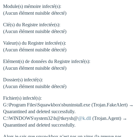
Module(s) mémoire infecté(s):
(Aucun élément nuisible détecté)
Clé(s) du Registre infectée(s):
(Aucun élément nuisible détecté)
Valeur(s) du Registre infectée(s):
(Aucun élément nuisible détecté)
Elément(s) de données du Registre infecté(s):
(Aucun élément nuisible détecté)
Dossier(s) infecté(s):
(Aucun élément nuisible détecté)
Fichier(s) infecté(s):
G:\Program Files\Squawkbox\sbuninstall.exe (Trojan.FakeAlert) →
Quarantined and deleted successfully.
C:\WINDOWS\system32\h@tkeysh@
@k.dll
(Trojan.Agent) →
Quarantined and deleted successfully.
Alors je sais que squawkbox n’est pas un virus (la preuve pas