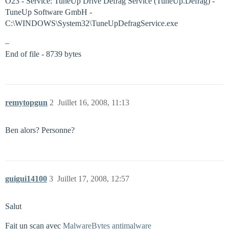
O23 - Service: TuneUp Drive Defrag Service (TuneUp.Defrag) -
TuneUp Software GmbH -
C:\WINDOWS\System32\TuneUpDefragService.exe
–
End of file - 8739 bytes
remytopgun
2
Juillet 16, 2008, 11:13
Ben alors? Personne?
guigui14100
3
Juillet 17, 2008, 12:57
Salut
Fait un scan avec
MalwareBytes antimalware