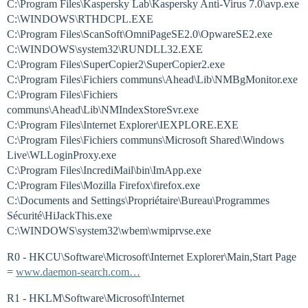
C:\Program Files\Kaspersky Lab\Kaspersky Anti-Virus 7.0\avp.exe
C:\WINDOWS\RTHDCPL.EXE
C:\Program Files\ScanSoft\OmniPageSE2.0\OpwareSE2.exe
C:\WINDOWS\system32\RUNDLL32.EXE
C:\Program Files\SuperCopier2\SuperCopier2.exe
C:\Program Files\Fichiers communs\Ahead\Lib\NMBgMonitor.exe
C:\Program Files\Fichiers
communs\Ahead\Lib\NMIndexStoreSvr.exe
C:\Program Files\Internet Explorer\IEXPLORE.EXE
C:\Program Files\Fichiers communs\Microsoft Shared\Windows
Live\WLLoginProxy.exe
C:\Program Files\IncrediMail\bin\ImApp.exe
C:\Program Files\Mozilla Firefox\firefox.exe
C:\Documents and Settings\Propriétaire\Bureau\Programmes
Sécurité\HiJackThis.exe
C:\WINDOWS\system32\wbem\wmiprvse.exe
R0 - HKCU\Software\Microsoft\Internet Explorer\Main,Start Page
=
www.daemon-search.com…
R1 - HKLM\Software\Microsoft\Internet