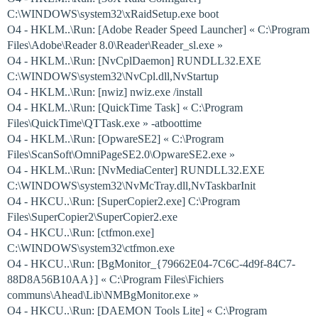
C:\WINDOWS\system32\xRaidSetup.exe boot
O4 - HKLM..\Run: [Adobe Reader Speed Launcher] « C:\Program
Files\Adobe\Reader 8.0\Reader\Reader_sl.exe »
O4 - HKLM..\Run: [NvCplDaemon] RUNDLL32.EXE
C:\WINDOWS\system32\NvCpl.dll,NvStartup
O4 - HKLM..\Run: [nwiz] nwiz.exe /install
O4 - HKLM..\Run: [QuickTime Task] « C:\Program
Files\QuickTime\QTTask.exe » -atboottime
O4 - HKLM..\Run: [OpwareSE2] « C:\Program
Files\ScanSoft\OmniPageSE2.0\OpwareSE2.exe »
O4 - HKLM..\Run: [NvMediaCenter] RUNDLL32.EXE
C:\WINDOWS\system32\NvMcTray.dll,NvTaskbarInit
O4 - HKCU..\Run: [SuperCopier2.exe] C:\Program
Files\SuperCopier2\SuperCopier2.exe
O4 - HKCU..\Run: [ctfmon.exe]
C:\WINDOWS\system32\ctfmon.exe
O4 - HKCU..\Run: [BgMonitor_{79662E04-7C6C-4d9f-84C7-
88D8A56B10AA}] « C:\Program Files\Fichiers
communs\Ahead\Lib\NMBgMonitor.exe »
O4 - HKCU..\Run: [DAEMON Tools Lite] « C:\Program