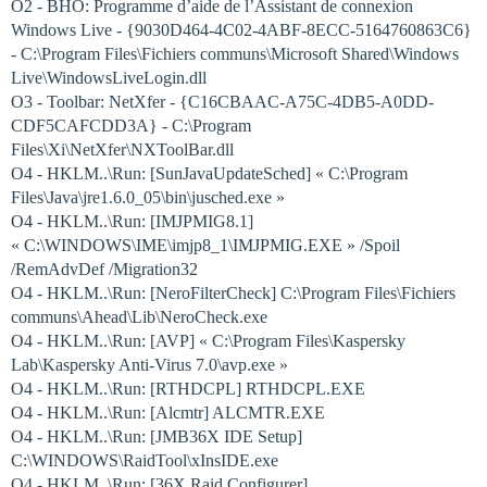
O2 - BHO: Programme d’aide de l’Assistant de connexion
Windows Live - {9030D464-4C02-4ABF-8ECC-5164760863C6}
- C:\Program Files\Fichiers communs\Microsoft Shared\Windows
Live\WindowsLiveLogin.dll
O3 - Toolbar: NetXfer - {C16CBAAC-A75C-4DB5-A0DD-
CDF5CAFCDD3A} - C:\Program
Files\Xi\NetXfer\NXToolBar.dll
O4 - HKLM..\Run: [SunJavaUpdateSched] « C:\Program
Files\Java\jre1.6.0_05\bin\jusched.exe »
O4 - HKLM..\Run: [IMJPMIG8.1]
« C:\WINDOWS\IME\imjp8_1\IMJPMIG.EXE » /Spoil
/RemAdvDef /Migration32
O4 - HKLM..\Run: [NeroFilterCheck] C:\Program Files\Fichiers
communs\Ahead\Lib\NeroCheck.exe
O4 - HKLM..\Run: [AVP] « C:\Program Files\Kaspersky
Lab\Kaspersky Anti-Virus 7.0\avp.exe »
O4 - HKLM..\Run: [RTHDCPL] RTHDCPL.EXE
O4 - HKLM..\Run: [Alcmtr] ALCMTR.EXE
O4 - HKLM..\Run: [JMB36X IDE Setup]
C:\WINDOWS\RaidTool\xInsIDE.exe
O4 - HKLM..\Run: [36X Raid Configurer]