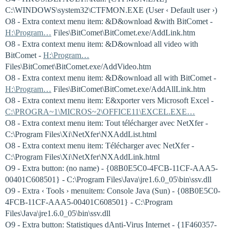
C:\WINDOWS\system32\CTFMON.EXE (User ‹ Default user ›)
O8 - Extra context menu item: &D&ownload &with BitComet -
H:\Program…
Files\BitComet\BitComet.exe/AddLink.htm
O8 - Extra context menu item: &D&ownload all video with
BitComet -
H:\Program…
Files\BitComet\BitComet.exe/AddVideo.htm
O8 - Extra context menu item: &D&ownload all with BitComet -
H:\Program…
Files\BitComet\BitComet.exe/AddAllLink.htm
O8 - Extra context menu item: E&xporter vers Microsoft Excel -
C:\PROGRA~1\MICROS~2\OFFICE11\EXCEL.EXE…
O8 - Extra context menu item: Tout télécharger avec NetXfer -
C:\Program Files\Xi\NetXfer\NXAddList.html
O8 - Extra context menu item: Télécharger avec NetXfer -
C:\Program Files\Xi\NetXfer\NXAddLink.html
O9 - Extra button: (no name) - {08B0E5C0-4FCB-11CF-AAA5-
00401C608501} - C:\Program Files\Java\jre1.6.0_05\bin\ssv.dll
O9 - Extra ‹ Tools › menuitem: Console Java (Sun) - {08B0E5C0-
4FCB-11CF-AAA5-00401C608501} - C:\Program
Files\Java\jre1.6.0_05\bin\ssv.dll
O9 - Extra button: Statistiques dAnti-Virus Internet - {1F460357-