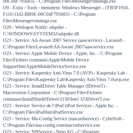
00C04F795683} - C:\Program Files\Messenger\msmsgs.exe
O9 - Extra ‹ Tools › menuitem: Windows Messenger - {FB5F1910-
F110-11d2-BB9E-00C04F795683} - C:\Program
Files\Messenger\msmsgs.exe
O20 - Winlogon Notify: sdqnike -
C:\WINDOWS\SYSTEM32\sdqnike.dll
O23 - Service: Ad-Aware 2007 Service (aawservice) - Lavasoft -
C:\Program Files\Lavasoft\Ad-Aware 2007\aawservice.exe
O23 - Service: Apple Mobile Device - Apple, Inc. - C:\Program
Files\Fichiers communs\Apple\Mobile Device
Support\bin\AppleMobileDeviceService.exe
O23 - Service: Kaspersky Anti-Virus 7.0 (AVP) - Kaspersky Lab -
C:\Program Files\Kaspersky Lab\Kaspersky Anti-Virus 7.0\avp.exe
O23 - Service: InstallDriver Table Manager (IDriverT) -
Macrovision Corporation - C:\Program Files\Fichiers
communs\InstallShield\Driver\1150\Intel 32\IDriverT.exe
O23 - Service: Service de l’iPod (iPod Service) - Apple Inc. -
C:\Program Files\iPod\bin\iPodService.exe
O23 - Service: Ma-Config Service (maconfservice) - CybelSoft -
C:\Program Files\ma-config.com\maconfservice.exe
O23 - Service: NBService - Nero AG - C:\Program