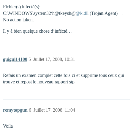
Fichier(s) infecté(s):
C:\WINDOWS\system32\h@tkeysh@
@k.dll
(Trojan.Agent) →
No action taken.
Il y à bien quelque chose d’infécté…
guigui14100
5
Juillet 17, 2008, 10:31
Refais un examen complet cette fois-ci et supprime tous ceux qui
trouve et repost le nouveau rapport stp
remytopgun
6
Juillet 17, 2008, 11:04
Voila