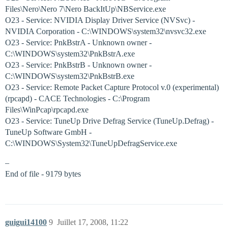
Files\Nero\Nero 7\Nero BackItUp\NBService.exe
O23 - Service: NVIDIA Display Driver Service (NVSvc) -
NVIDIA Corporation - C:\WINDOWS\system32\nvsvc32.exe
O23 - Service: PnkBstrA - Unknown owner -
C:\WINDOWS\system32\PnkBstrA.exe
O23 - Service: PnkBstrB - Unknown owner -
C:\WINDOWS\system32\PnkBstrB.exe
O23 - Service: Remote Packet Capture Protocol v.0 (experimental)
(rpcapd) - CACE Technologies - C:\Program
Files\WinPcap\rpcapd.exe
O23 - Service: TuneUp Drive Defrag Service (TuneUp.Defrag) -
TuneUp Software GmbH -
C:\WINDOWS\System32\TuneUpDefragService.exe
–
End of file - 9179 bytes
guigui14100
9
Juillet 17, 2008, 11:22