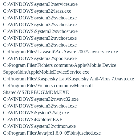
C:\WINDOWS\system32\services.exe
C:\WINDOWS\system32\lsass.exe
C:\WINDOWS\system32\svchost.exe
C:\WINDOWS\system32\svchost.exe
C:\WINDOWS\System32\svchost.exe
C:\WINDOWS\system32\svchost.exe
C:\WINDOWS\system32\svchost.exe
C:\Program Files\Lavasoft\Ad-Aware 2007\aawservice.exe
C:\WINDOWS\system32\spoolsv.exe
C:\Program Files\Fichiers communs\Apple\Mobile Device
Support\bin\AppleMobileDeviceService.exe
C:\Program Files\Kaspersky Lab\Kaspersky Anti-Virus 7.0\avp.exe
C:\Program Files\Fichiers communs\Microsoft
Shared\VS7DEBUG\MDM.EXE
C:\WINDOWS\system32\nvsvc32.exe
C:\WINDOWS\system32\svchost.exe
C:\WINDOWS\System32\alg.exe
C:\WINDOWS\Explorer.EXE
C:\WINDOWS\system32\ctfmon.exe
C:\Program Files\Java\jre1.6.0_05\bin\jusched.exe