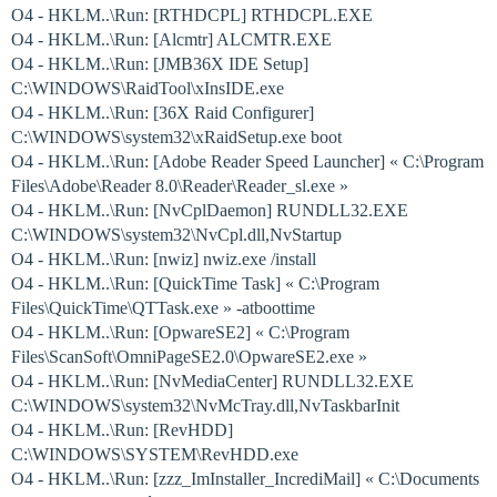
O4 - HKLM..\Run: [RTHDCPL] RTHDCPL.EXE
O4 - HKLM..\Run: [Alcmtr] ALCMTR.EXE
O4 - HKLM..\Run: [JMB36X IDE Setup]
C:\WINDOWS\RaidTool\xInsIDE.exe
O4 - HKLM..\Run: [36X Raid Configurer]
C:\WINDOWS\system32\xRaidSetup.exe boot
O4 - HKLM..\Run: [Adobe Reader Speed Launcher] « C:\Program
Files\Adobe\Reader 8.0\Reader\Reader_sl.exe »
O4 - HKLM..\Run: [NvCplDaemon] RUNDLL32.EXE
C:\WINDOWS\system32\NvCpl.dll,NvStartup
O4 - HKLM..\Run: [nwiz] nwiz.exe /install
O4 - HKLM..\Run: [QuickTime Task] « C:\Program
Files\QuickTime\QTTask.exe » -atboottime
O4 - HKLM..\Run: [OpwareSE2] « C:\Program
Files\ScanSoft\OmniPageSE2.0\OpwareSE2.exe »
O4 - HKLM..\Run: [NvMediaCenter] RUNDLL32.EXE
C:\WINDOWS\system32\NvMcTray.dll,NvTaskbarInit
O4 - HKLM..\Run: [RevHDD]
C:\WINDOWS\SYSTEM\RevHDD.exe
O4 - HKLM..\Run: [zzz_ImInstaller_IncrediMail] « C:\Documents