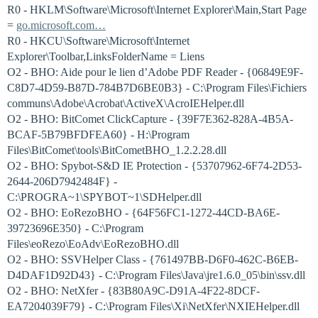
R0 - HKLM\Software\Microsoft\Internet Explorer\Main,Start Page
=
go.microsoft.com…
R0 - HKCU\Software\Microsoft\Internet
Explorer\Toolbar,LinksFolderName = Liens
O2 - BHO: Aide pour le lien d’Adobe PDF Reader - {06849E9F-
C8D7-4D59-B87D-784B7D6BE0B3} - C:\Program Files\Fichiers
communs\Adobe\Acrobat\ActiveX\AcroIEHelper.dll
O2 - BHO: BitComet ClickCapture - {39F7E362-828A-4B5A-
BCAF-5B79BFDFEA60} - H:\Program
Files\BitComet\tools\BitCometBHO_1.2.2.28.dll
O2 - BHO: Spybot-S&D IE Protection - {53707962-6F74-2D53-
2644-206D7942484F} -
C:\PROGRA~1\SPYBOT~1\SDHelper.dll
O2 - BHO: EoRezoBHO - {64F56FC1-1272-44CD-BA6E-
39723696E350} - C:\Program
Files\eoRezo\EoAdv\EoRezoBHO.dll
O2 - BHO: SSVHelper Class - {761497BB-D6F0-462C-B6EB-
D4DAF1D92D43} - C:\Program Files\Java\jre1.6.0_05\bin\ssv.dll
O2 - BHO: NetXfer - {83B80A9C-D91A-4F22-8DCF-
EA7204039F79} - C:\Program Files\Xi\NetXfer\NXIEHelper.dll