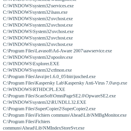
C:\WINDOWS\system32\services.exe
C:\WINDOWS\system32\lsass.exe
C:\WINDOWS\system32\svchost.exe
C:\WINDOWS\system32\svchost.exe
C:\WINDOWS\System32\svchost.exe
C:\WINDOWS\system32\svchost.exe
C:\WINDOWS\system32\svchost.exe
C:\Program Files\Lavasoft\Ad-Aware 2007\aawservice.exe
C:\WINDOWS\system32\spoolsv.exe
C:\WINDOWS\Explorer.EXE
C:\WINDOWS\system32\ctfmon.exe
C:\Program Files\Java\jre1.6.0_05\bin\jusched.exe
C:\Program Files\Kaspersky Lab\Kaspersky Anti-Virus 7.0\avp.exe
C:\WINDOWS\RTHDCPL.EXE
C:\Program Files\ScanSoft\OmniPageSE2.0\OpwareSE2.exe
C:\WINDOWS\system32\RUNDLL32.EXE
C:\Program Files\SuperCopier2\SuperCopier2.exe
C:\Program Files\Fichiers communs\Ahead\Lib\NMBgMonitor.exe
C:\Program Files\Fichiers
communs\Ahead\Lib\NMIndexStoreSvr.exe