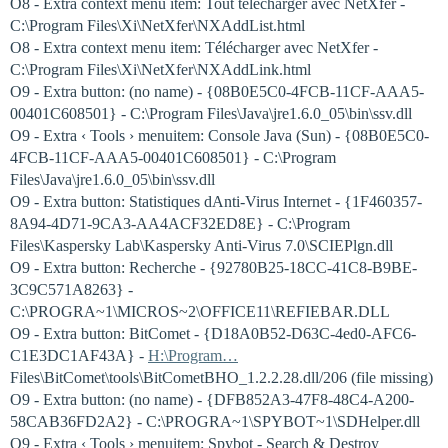
O8 - Extra context menu item: Tout télécharger avec NetXfer -
C:\Program Files\Xi\NetXfer\NXAddList.html
O8 - Extra context menu item: Télécharger avec NetXfer -
C:\Program Files\Xi\NetXfer\NXAddLink.html
O9 - Extra button: (no name) - {08B0E5C0-4FCB-11CF-AAA5-
00401C608501} - C:\Program Files\Java\jre1.6.0_05\bin\ssv.dll
O9 - Extra ‹ Tools › menuitem: Console Java (Sun) - {08B0E5C0-
4FCB-11CF-AAA5-00401C608501} - C:\Program
Files\Java\jre1.6.0_05\bin\ssv.dll
O9 - Extra button: Statistiques dAnti-Virus Internet - {1F460357-
8A94-4D71-9CA3-AA4ACF32ED8E} - C:\Program
Files\Kaspersky Lab\Kaspersky Anti-Virus 7.0\SCIEPlgn.dll
O9 - Extra button: Recherche - {92780B25-18CC-41C8-B9BE-
3C9C571A8263} -
C:\PROGRA~1\MICROS~2\OFFICE11\REFIEBAR.DLL
O9 - Extra button: BitComet - {D18A0B52-D63C-4ed0-AFC6-
C1E3DC1AF43A} -
H:\Program…
Files\BitComet\tools\BitCometBHO_1.2.2.28.dll/206 (file missing)
O9 - Extra button: (no name) - {DFB852A3-47F8-48C4-A200-
58CAB36FD2A2} - C:\PROGRA~1\SPYBOT~1\SDHelper.dll
O9 - Extra ‹ Tools › menuitem: Spybot - Search & Destroy