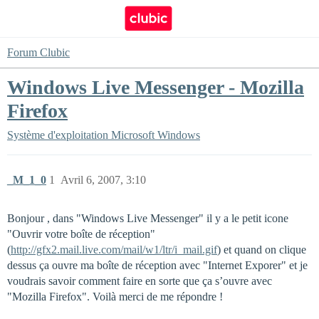
Forum Clubic
Windows Live Messenger - Mozilla
Firefox
Système d'exploitation
Microsoft Windows
_M_1_0
1
Avril 6, 2007, 3:10
Bonjour , dans "Windows Live Messenger" il y a le petit icone
"Ouvrir votre boîte de réception"
(
http://gfx2.mail.live.com/mail/w1/ltr/i_mail.gif
) et quand on clique
dessus ça ouvre ma boîte de réception avec "Internet Exporer" et je
voudrais savoir comment faire en sorte que ça s’ouvre avec
"Mozilla Firefox". Voilà merci de me répondre !