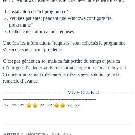
etc…, Windows Installer se déclenche, avec une fenêtre disant…
Installation de "tel programme"
Veuillez patienter pendant que Windows configure "tel
programme"
Collecte des informations requises.
Une fois les informations "requises" sont collectés le programme
s’execute sans aucun problème.
C’est pas gênant en soi mais ca fait perdre du temps et puis ca
m’intrigue. J’ai lancé antivirus et tout ce que tu veux et rien y fait.
Si quelqu’un saurait m’éclairer la-dessus avec solution je le/la
remercie d’avance
-------------------------------------------VIVE CLUBIC----------------------
--------------------------------------------------------------
:??: :??: :??:
:??: :??:
:??: :??:
Artafak
2
Décembre 7, 2006, 3:17