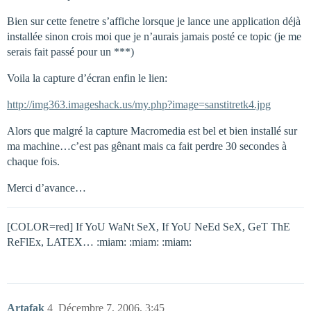
Bien sur cette fenetre s’affiche lorsque je lance une application déjà
installée sinon crois moi que je n’aurais jamais posté ce topic (je me
serais fait passé pour un ***)
Voila la capture d’écran enfin le lien:
http://img363.imageshack.us/my.php?image=sanstitretk4.jpg
Alors que malgré la capture Macromedia est bel et bien installé sur
ma machine…c’est pas gênant mais ca fait perdre 30 secondes à
chaque fois.
Merci d’avance…
[COLOR=red] If YoU WaNt SeX, If YoU NeEd SeX, GeT ThE
ReFlEx, LATEX… :miam: :miam: :miam:
Artafak
4
Décembre 7, 2006, 3:45