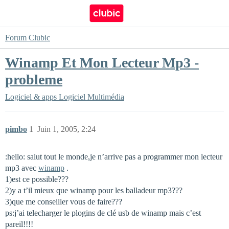
Forum Clubic
Winamp Et Mon Lecteur Mp3 -
probleme
Logiciel & apps
Logiciel Multimédia
pimbo
1
Juin 1, 2005, 2:24
:hello: salut tout le monde,je n’arrive pas a programmer mon lecteur
mp3 avec
winamp
.
1)est ce possible???
2)y a t’il mieux que winamp pour les balladeur mp3???
3)que me conseiller vous de faire???
ps:j’ai telecharger le plogins de clé usb de winamp mais c’est
pareil!!!!