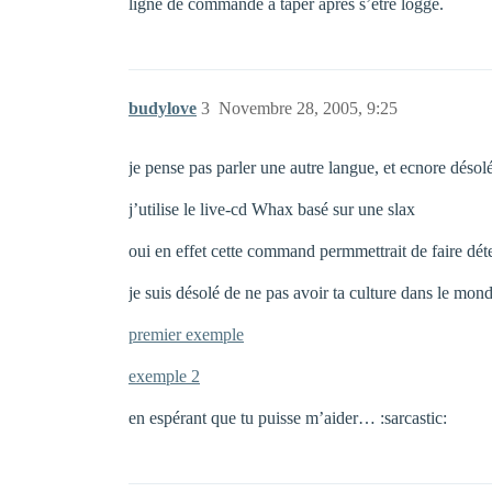
ligne de commande à taper après s’être loggé.
budylove
3
Novembre 28, 2005, 9:25
je pense pas parler une autre langue, et ecnore déso
j’utilise le live-cd Whax basé sur une slax
oui en effet cette command permmettrait de faire déte
je suis désolé de ne pas avoir ta culture dans le mond
premier exemple
exemple 2
en espérant que tu puisse m’aider… :sarcastic: