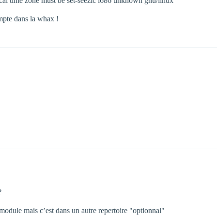
cal time zone must be set-seezic i686 unknown gnu/linux
ompte dans la whax !
?
module mais c’est dans un autre repertoire "optionnal"