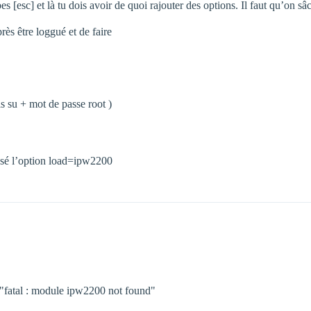
 [esc] et là tu dois avoir de quoi rajouter des options. Il faut qu’on sâch
près être loggué et de faire
is su + mot de passe root )
assé l’option load=ipw2200
:"fatal : module ipw2200 not found"