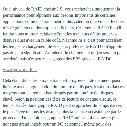
Quel niveau de RAID choisir ? Si vous recherchez uniquement la
performance pour répondre aux besoins importants de certaines
applications comme le traitement audio/vidéo ou que vous effectuez
très régulièrement des copies de fichiers, c'est vers le RAID 0 qu'il
faudra vous tourner, celui-ci offrant les meilleurs débits pour vos
disques durs avec un faible coût. Néanmoins si c'est pour accélérer
les temps de chargement de vos jeux préférés, le RAID 0 n'apporte
pas de gain significatif. Au mieux, le chargement du jeu sera un peu
accéléré mais n'espérez pas gagner des FPS grâce au RAID0
www.pcworld.fr…
Cela étant dit, si les taux de transfert progressent de manière quasi
linéaire avec laugmentation du nombre de disques, les temps daccès
moyens sont clairement handicapés par un nombre de disques
élevé. Selon la position des têtes de lecture de chaque disque, le
temps daccès dune grappe RAID peut sapprocher du temps daccès
le plus élevé de tous les disques, plus la latence occasionnée par le
protocole. De ce fait, les grappes RAID utilisant 4 disques et plus
nont pas grand intérêt pour un PC personnel, même pour des