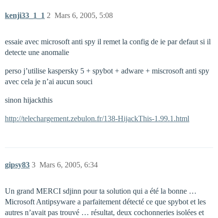
kenji33_1_1
2
Mars 6, 2005, 5:08
essaie avec microsoft anti spy il remet la config de ie par defaut si il
detecte une anomalie
perso j’utilise kaspersky 5 + spybot + adware + miscrosoft anti spy
avec cela je n’ai aucun souci
sinon hijackthis
http://telechargement.zebulon.fr/138-HijackThis-1.99.1.html
gipsy83
3
Mars 6, 2005, 6:34
Un grand MERCI sdjinn pour ta solution qui a été la bonne …
Microsoft Antipsyware a parfaitement détecté ce que spybot et les
autres n’avait pas trouvé … résultat, deux cochonneries isolées et