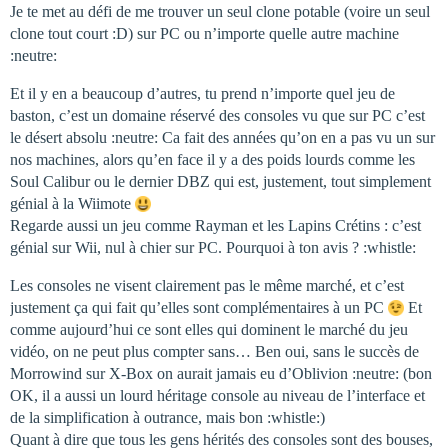
Je te met au défi de me trouver un seul clone potable (voire un seul
clone tout court :D) sur PC ou n’importe quelle autre machine
:neutre:
Et il y en a beaucoup d’autres, tu prend n’importe quel jeu de
baston, c’est un domaine réservé des consoles vu que sur PC c’est
le désert absolu :neutre: Ca fait des années qu’on en a pas vu un sur
nos machines, alors qu’en face il y a des poids lourds comme les
Soul Calibur ou le dernier DBZ qui est, justement, tout simplement
génial à la Wiimote
Regarde aussi un jeu comme Rayman et les Lapins Crétins : c’est
génial sur Wii, nul à chier sur PC. Pourquoi à ton avis ? :whistle:
Les consoles ne visent clairement pas le même marché, et c’est
justement ça qui fait qu’elles sont complémentaires à un PC
Et
comme aujourd’hui ce sont elles qui dominent le marché du jeu
vidéo, on ne peut plus compter sans… Ben oui, sans le succès de
Morrowind sur X-Box on aurait jamais eu d’Oblivion :neutre: (bon
OK, il a aussi un lourd héritage console au niveau de l’interface et
de la simplification à outrance, mais bon :whistle:)
Quant à dire que tous les gens hérités des consoles sont des bouses,