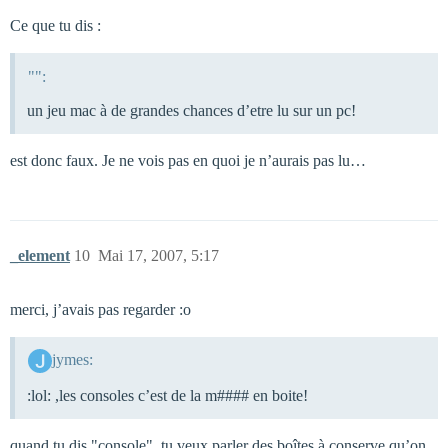
Ce que tu dis :
"":
un jeu mac à de grandes chances d’etre lu sur un pc!
est donc faux. Je ne vois pas en quoi je n’aurais pas lu…
_element
10
Mai 17, 2007, 5:17
merci, j’avais pas regarder :o
jymes:
:lol: ,les consoles c’est de la m#### en boite!
quand tu dis "console", tu veux parler des boîtes à conserve qu’on