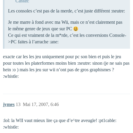
Cassin:
Les consoles c’est pas de la merde, c’est juste différent :neutre:
Je me marre à fond avec ma Wii, mais ce n’est clairement pas
le même genre de jeux que sur PC
Ce qui est vraiment de la m*rde, c’est les conversions Console-
>PC faites à l’arrache :ane:
exacte car les les jeu uniquement pour pc son bien et puis le jeu
pour toutes les platerformes moins bien :neutre: sinon (je ne sais pas
hein :o ) mais les jeu sur wii n’ont pas de gros graphismes ?
:whistle:
jymes
13
Mai 17, 2007, 6:46
:lol: la WII vaut mieux lire ça que d’e^tre aveugle! :pt1cable:
:whistle: