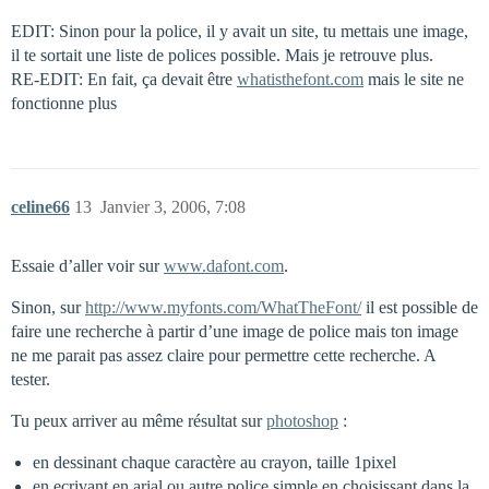
EDIT: Sinon pour la police, il y avait un site, tu mettais une image,
il te sortait une liste de polices possible. Mais je retrouve plus.
RE-EDIT: En fait, ça devait être
whatisthefont.com
mais le site ne
fonctionne plus
celine66
13
Janvier 3, 2006, 7:08
Essaie d’aller voir sur
www.dafont.com
.
Sinon, sur
http://www.myfonts.com/WhatTheFont/
il est possible de
faire une recherche à partir d’une image de police mais ton image
ne me parait pas assez claire pour permettre cette recherche. A
tester.
Tu peux arriver au même résultat sur
photoshop
:
en dessinant chaque caractère au crayon, taille 1pixel
en ecrivant en arial ou autre police simple en choisissant dans la