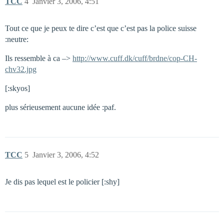
TCC
4
Janvier 3, 2006, 4:51
Tout ce que je peux te dire c’est que c’est pas la police suisse
:neutre:
Ils ressemble à ca –>
http://www.cuff.dk/cuff/brdne/cop-CH-
chv32.jpg
[:skyos]
plus sérieusement aucune idée :paf.
TCC
5
Janvier 3, 2006, 4:52
Je dis pas lequel est le policier [:shy]