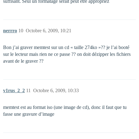
suffisant. Seul un formatage serait peut être appropriez
nerrro
10
Octobre 6, 2009, 10:21
Bon j’ai graver memtest sur un cd « taille 274ko »?? je l’ai booté
sur le lecteur mais rien ne ce passe ?? on doit dézipper les fichiers
avant de le graver ??
v1rus_2_2
11
Octobre 6, 2009, 10:33
memtest est au format iso (une image de cd), donc il faut que tu
fasse une gravure d’image