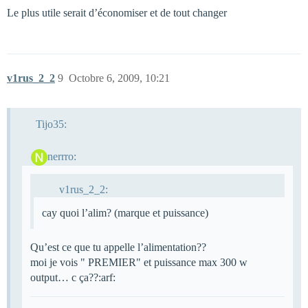
Le plus utile serait d’économiser et de tout changer
v1rus_2_2
9
Octobre 6, 2009, 10:21
Tijo35:
nerrro:
v1rus_2_2:
cay quoi l’alim? (marque et puissance)
Qu’est ce que tu appelle l’alimentation??
moi je vois " PREMIER" et puissance max 300 w
output… c ça??:arf: