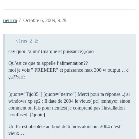
nerrro
7
Octobre 6, 2009, 9:29
v1rus_2_2:
cay quoi l’alim? (marque et puissance)[/quo
Qu’est ce que tu appelle l’alimentation??
moi je vois " PREMIER" et puissance max 300 w output… c
ça??:arf:
[quote="Tijo35"] [quote="nerrro"] Merci pour ta réponse...j'ai
windows xp sp2 ; Il date de 2004 le vieux( pc) :ennuye:; sinon
comment on fais pour nemtest je comprend pas l'installation
:confused: [/quote]
Un Pc est obsolète au bout de 6 mois alors oui 2004 c’est
vieux…