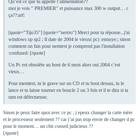
Qu’est ce que tu appelle l’alimentation??
moi je vois " PREMIER" et puissance max 300 w output… c
ça??:arf:
[quote="Tijo35"] [quote="nerrro"] Merci pour ta réponse...j'ai
windows xp sp2 ; Il date de 2004 le vieux( pc) :ennuye:; sinon
comment on fais pour nemtest je comprend pas l'installation
:confused: [/quote]
Un Pc est obsolète au bout de 6 mois alors oui 2004 c’est
vieux…
Pour memtest, tu le grave sur un CD et tu boot dessus, tu le
lance et tu laisse tourner en boucle 2 ou 3 fois et il te dira si ta
ram est défectueuse.
Sinon je peux faire quoi avec ce pc ; j epeux changer la carte mère
et le processeur seulement ?? car j’ai pas trop envie de changer d pc
pour le moment… un chti conseil judicieux ??
[/quote]