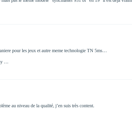
 mais pas le meme modèle "syncmaster 931 bf" en 19" il est déja vraim
aniere pour les jeux et autre meme technologie TN 5ms…
ssy …
ème au niveau de la qualité, j’en suis très content.