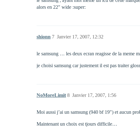
le samsung , ayant moi meme un lcd de cette marque
alors en 22" wide :super:
shionn
7
Janvier 17, 2007, 12:32
le samsung … les deux ecran reagisse de la meme m
je choisi samsung car justement il est pas traiter glo
NoMoreLimit
8
Janvier 17, 2007, 1:56
Moi aussi j’ai un samsung (940 bf 19") et aucun probl
Maintenant un choix est tjours difficile…