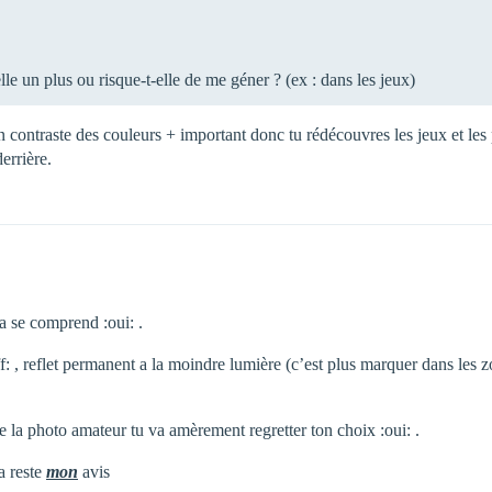
lle un plus ou risque-t-elle de me géner ? (ex : dans les jeux)
ontraste des couleurs + important donc tu rédécouvres les jeux et les pho
errière.
ça se comprend :oui: .
ff: , reflet permanent a la moindre lumière (c’est plus marquer dans les 
e la photo amateur tu va amèrement regretter ton choix :oui: .
a reste
mon
avis