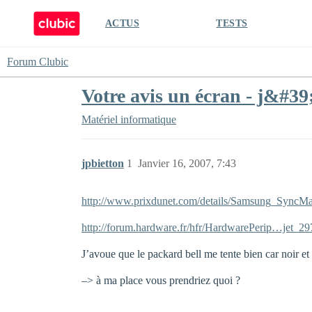
ACTUS
TESTS
Forum Clubic
Votre avis un écran - j&#39
Matériel informatique
jpbietton
1
Janvier 16, 2007, 7:43
http://www.prixdunet.com/details/Samsung_SyncM
http://forum.hardware.fr/hfr/HardwarePerip…jet_2
J’avoue que le packard bell me tente bien car noir et 
–> à ma place vous prendriez quoi ?