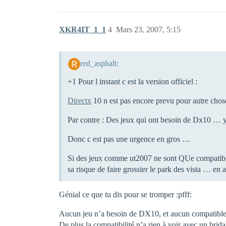
XKR4IT_1_1
4
Mars 23, 2007, 5:15
red_asphalt:
+1 Pour l instant c est la version officiel :
Directx
10 n est pas encore prevu pour autre chose
Par contre : Des jeux qui ont besoin de Dx10 … y
Donc c est pas une urgence en gros …
Si des jeux comme ut2007 ne sont QUe compatible d
sa risque de faire grossier le park des vista … en
Génial ce que tu dis pour se tromper :pfff:
Aucun jeu n’a besoin de DX10, et aucun compatible n
De plus la compatibilité n’a rien à voir avec un brid