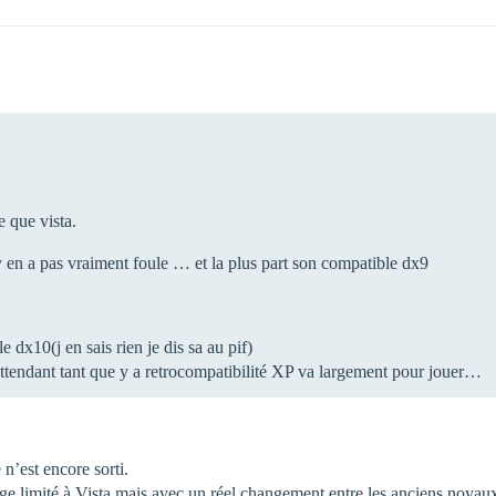
 que vista.
 en a pas vraiment foule … et la plus part son compatible dx9
x10(j en sais rien je dis sa au pif)
 attendant tant que y a retrocompatibilité XP va largement pour jouer…
’est encore sorti.
age limité à Vista mais avec un réel changement entre les anciens noyau