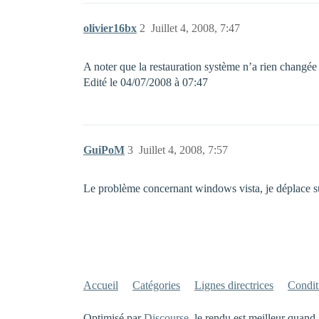
olivier16bx
2
Juillet 4, 2008, 7:47
A noter que la restauration système n’a rien changée 
Edité le 04/07/2008 à 07:47
GuiPoM
3
Juillet 4, 2008, 7:57
Le problème concernant windows vista, je déplace su
Accueil
Catégories
Lignes directrices
Conditi
Optimisé par
Discourse
, le rendu est meilleur quand 