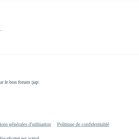
.
r le bon forum :jap:
ons générales d'utilisation
Politique de confidentialité
JavaScript est activé.