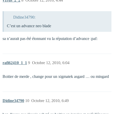
v1rus_2_2
8
Octobre 12, 2010, 4:44
Didine34790:
C’est un advance neo blade
sa n’aurait pas été étonnant vu la réputation d’advance :paf:
rafi62410_1_1
9
Octobre 12, 2010, 6:04
Boitier de merde , change pour un xigmatek asgard … ou mingard
Didine34790
10
Octobre 12, 2010, 6:49