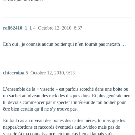
rafi62410_1_1
4
Octobre 12, 2010, 6:37
Euh oui , je connais aucun boitier qui n’en fournit pas :nexath …
chtecroipa
5
Octobre 12, 2010, 9:13
L’ensemble de la « visserie » est parfois scotché dans une boite ou
un sachet au niveau des rack des disques durs. Et plus généralement
tu devrais commencer par inspecter l’intérieur de ton boitier pour
être bien certain qu’il ne s’y trouve pas.
En tout cas au niveau des boites des cartes mères, tu n’as que les
nappes/cordons et raccords éventuels audio/video mais pas de
visserie (à ma connaissance, en tout cas j’en ai jamais vu).