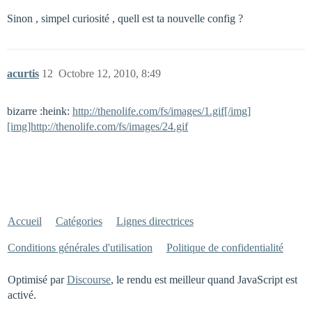
Sinon , simpel curiosité , quell est ta nouvelle config ?
acurtis
12
Octobre 12, 2010, 8:49
bizarre :heink:
http://thenolife.com/fs/images/1.gif[/img]
[img]http://thenolife.com/fs/images/24.gif
Accueil
Catégories
Lignes directrices
Conditions générales d'utilisation
Politique de confidentialité
Optimisé par
Discourse
, le rendu est meilleur quand JavaScript est
activé.