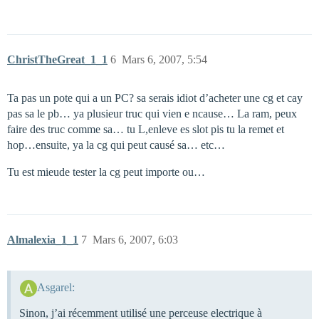
ChristTheGreat_1_1
6
Mars 6, 2007, 5:54
Ta pas un pote qui a un PC? sa serais idiot d’acheter une cg et cay
pas sa le pb… ya plusieur truc qui vien e ncause… La ram, peux
faire des truc comme sa… tu L,enleve es slot pis tu la remet et
hop…ensuite, ya la cg qui peut causé sa… etc…
Tu est mieude tester la cg peut importe ou…
Almalexia_1_1
7
Mars 6, 2007, 6:03
Asgarel:
Sinon, j’ai récemment utilisé une perceuse electrique à