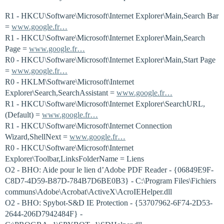
R1 - HKCU\Software\Microsoft\Internet Explorer\Main,Search Bar
=
www.google.fr…
R1 - HKCU\Software\Microsoft\Internet Explorer\Main,Search
Page =
www.google.fr…
R0 - HKCU\Software\Microsoft\Internet Explorer\Main,Start Page
=
www.google.fr…
R0 - HKLM\Software\Microsoft\Internet
Explorer\Search,SearchAssistant =
www.google.fr…
R1 - HKCU\Software\Microsoft\Internet Explorer\SearchURL,
(Default) =
www.google.fr…
R1 - HKCU\Software\Microsoft\Internet Connection
Wizard,ShellNext =
www.google.fr…
R0 - HKCU\Software\Microsoft\Internet
Explorer\Toolbar,LinksFolderName = Liens
O2 - BHO: Aide pour le lien d’Adobe PDF Reader - {06849E9F-
C8D7-4D59-B87D-784B7D6BE0B3} - C:\Program Files\Fichiers
communs\Adobe\Acrobat\ActiveX\AcroIEHelper.dll
O2 - BHO: Spybot-S&D IE Protection - {53707962-6F74-2D53-
2644-206D7942484F} -