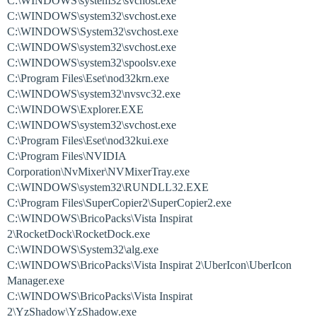
C:\WINDOWS\system32\svchost.exe
C:\WINDOWS\system32\svchost.exe
C:\WINDOWS\System32\svchost.exe
C:\WINDOWS\system32\svchost.exe
C:\WINDOWS\system32\spoolsv.exe
C:\Program Files\Eset\nod32krn.exe
C:\WINDOWS\system32\nvsvc32.exe
C:\WINDOWS\Explorer.EXE
C:\WINDOWS\system32\svchost.exe
C:\Program Files\Eset\nod32kui.exe
C:\Program Files\NVIDIA
Corporation\NvMixer\NVMixerTray.exe
C:\WINDOWS\system32\RUNDLL32.EXE
C:\Program Files\SuperCopier2\SuperCopier2.exe
C:\WINDOWS\BricoPacks\Vista Inspirat
2\RocketDock\RocketDock.exe
C:\WINDOWS\System32\alg.exe
C:\WINDOWS\BricoPacks\Vista Inspirat 2\UberIcon\UberIcon
Manager.exe
C:\WINDOWS\BricoPacks\Vista Inspirat
2\YzShadow\YzShadow.exe