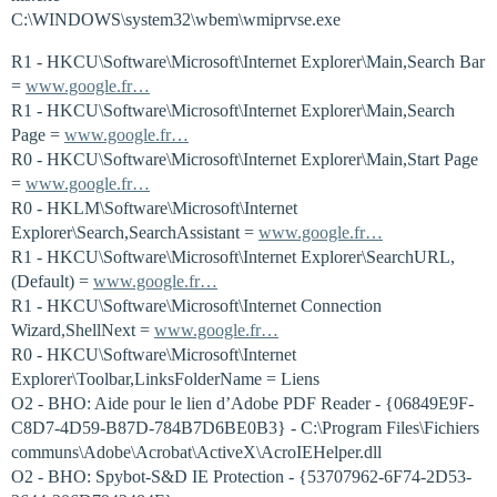
C:\WINDOWS\system32\wbem\wmiprvse.exe
R1 - HKCU\Software\Microsoft\Internet Explorer\Main,Search Bar
=
www.google.fr…
R1 - HKCU\Software\Microsoft\Internet Explorer\Main,Search
Page =
www.google.fr…
R0 - HKCU\Software\Microsoft\Internet Explorer\Main,Start Page
=
www.google.fr…
R0 - HKLM\Software\Microsoft\Internet
Explorer\Search,SearchAssistant =
www.google.fr…
R1 - HKCU\Software\Microsoft\Internet Explorer\SearchURL,
(Default) =
www.google.fr…
R1 - HKCU\Software\Microsoft\Internet Connection
Wizard,ShellNext =
www.google.fr…
R0 - HKCU\Software\Microsoft\Internet
Explorer\Toolbar,LinksFolderName = Liens
O2 - BHO: Aide pour le lien d’Adobe PDF Reader - {06849E9F-
C8D7-4D59-B87D-784B7D6BE0B3} - C:\Program Files\Fichiers
communs\Adobe\Acrobat\ActiveX\AcroIEHelper.dll
O2 - BHO: Spybot-S&D IE Protection - {53707962-6F74-2D53-