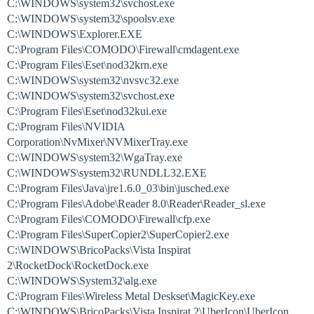
C:\WINDOWS\system32\svchost.exe
C:\WINDOWS\system32\spoolsv.exe
C:\WINDOWS\Explorer.EXE
C:\Program Files\COMODO\Firewall\cmdagent.exe
C:\Program Files\Eset\nod32krn.exe
C:\WINDOWS\system32\nvsvc32.exe
C:\WINDOWS\system32\svchost.exe
C:\Program Files\Eset\nod32kui.exe
C:\Program Files\NVIDIA
Corporation\NvMixer\NVMixerTray.exe
C:\WINDOWS\system32\WgaTray.exe
C:\WINDOWS\system32\RUNDLL32.EXE
C:\Program Files\Java\jre1.6.0_03\bin\jusched.exe
C:\Program Files\Adobe\Reader 8.0\Reader\Reader_sl.exe
C:\Program Files\COMODO\Firewall\cfp.exe
C:\Program Files\SuperCopier2\SuperCopier2.exe
C:\WINDOWS\BricoPacks\Vista Inspirat
2\RocketDock\RocketDock.exe
C:\WINDOWS\System32\alg.exe
C:\Program Files\Wireless Metal Deskset\MagicKey.exe
C:\WINDOWS\BricoPacks\Vista Inspirat 2\UberIcon\UberIcon