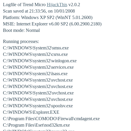
Logfile of Trend Micro
HijackThis
v2.0.2
Scan saved at 21:33:56, on 10/01/2008
Platform: Windows XP SP2 (WinNT 5.01.2600)
MSIE: Internet Explorer v6.00 SP2 (6.00.2900.2180)
Boot mode: Normal
Running processes:
C:\WINDOWS\System32\smss.exe
C:\WINDOWS\system32\csrss.exe
C:\WINDOWS\system32\winlogon.exe
C:\WINDOWS\system32\services.exe
C:\WINDOWS\system32\lsass.exe
C:\WINDOWS\system32\svchost.exe
C:\WINDOWS\system32\svchost.exe
C:\WINDOWS\System32\svchost.exe
C:\WINDOWS\system32\svchost.exe
C:\WINDOWS\system32\spoolsv.exe
C:\WINDOWS\Explorer.EXE
C:\Program Files\COMODO\Firewall\cmdagent.exe
C:\Program Files\Eset\nod32krn.exe