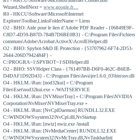
R1 - HKCU\Software\Microsoft\Internet Connection
Wizard,ShellNext =
www.google.fr…
R0 - HKCU\Software\Microsoft\Internet
Explorer\Toolbar,LinksFolderName = Liens
O2 - BHO: Aide pour le lien d’Adobe PDF Reader - {06849E9F-
C8D7-4D59-B87D-784B7D6BE0B3} - C:\Program Files\Fichiers
communs\Adobe\Acrobat\ActiveX\AcroIEHelper.dll
O2 - BHO: Spybot-S&D IE Protection - {53707962-6F74-2D53-
2644-206D7942484F} -
C:\PROGRA~1\SPYBOT~1\SDHelper.dll
O2 - BHO: SSVHelper Class - {761497BB-D6F0-462C-B6EB-
D4DAF1D92D43} - C:\Program Files\Java\jre1.6.0_03\bin\ssv.dll
O4 - HKLM..\Run: [nod32kui] « C:\Program
Files\Eset\nod32kui.exe » /WAITSERVICE
O4 - HKLM..\Run: [NVMixerTray] « C:\Program Files\NVIDIA
Corporation\NvMixer\NVMixerTray.exe »
O4 - HKLM..\Run: [NvCplDaemon] RUNDLL32.EXE
C:\WINDOWS\system32\NvCpl.dll,NvStartup
O4 - HKLM..\Run: [nwiz] nwiz.exe /install
O4 - HKLM..\Run: [NvMediaCenter] RUNDLL32.EXE
C:\WINDOWS\system32\NvMcTray.dll,NvTaskbarInit