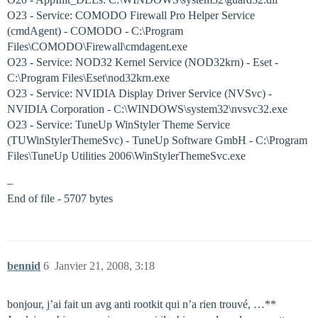
O23 - Service: COMODO Firewall Pro Helper Service
(cmdAgent) - COMODO - C:\Program
Files\COMODO\Firewall\cmdagent.exe
O23 - Service: NOD32 Kernel Service (NOD32krn) - Eset -
C:\Program Files\Eset\nod32krn.exe
O23 - Service: NVIDIA Display Driver Service (NVSvc) -
NVIDIA Corporation - C:\WINDOWS\system32\nvsvc32.exe
O23 - Service: TuneUp WinStyler Theme Service
(TUWinStylerThemeSvc) - TuneUp Software GmbH - C:\Program
Files\TuneUp Utilities 2006\WinStylerThemeSvc.exe
–
End of file - 5707 bytes
bennid
6
Janvier 21, 2008, 3:18
bonjour, j’ai fait un avg anti rootkit qui n’a rien trouvé, …**