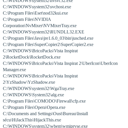
C:\WINDOWS\system32\nvsvc32.exe
C:\WINDOWS\system32\svchost.exe
C:\Program Files\Eset\nod32kui.exe
C:\Program Files\NVIDIA
Corporation\NvMixer\NVMixerTray.exe
C:\WINDOWS\system32\RUNDLL32.EXE
C:\Program Files\Java\jre1.6.0_03\bin\jusched.exe
C:\Program Files\SuperCopier2\SuperCopier2.exe
C:\WINDOWS\BricoPacks\Vista Inspirat
2\RocketDock\RocketDock.exe
C:\WINDOWS\BricoPacks\Vista Inspirat 2\UberIcon\UberIcon
Manager.exe
C:\WINDOWS\BricoPacks\Vista Inspirat
2\YzShadow\YzShadow.exe
C:\WINDOWS\system32\WgaTray.exe
C:\WINDOWS\System32\alg.exe
C:\Program Files\COMODO\Firewall\cfp.exe
C:\Program Files\Opera\Opera.exe
C:\Documents and Settings\Oust\Bureau\Install
sécu\HiJackThis\HijackThis.exe
C:\WINDOWS\system32\wbem\wmiprvse.exe