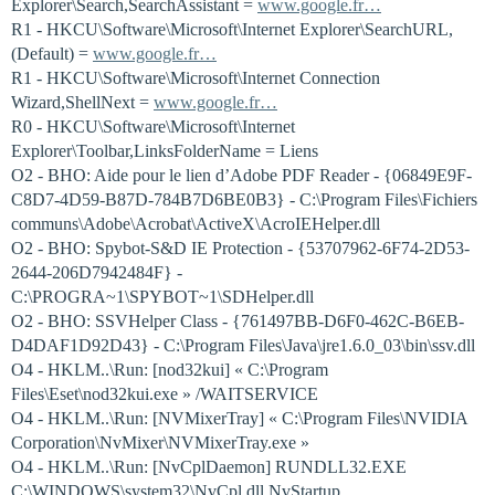
Explorer\Search,SearchAssistant =
www.google.fr…
R1 - HKCU\Software\Microsoft\Internet Explorer\SearchURL,
(Default) =
www.google.fr…
R1 - HKCU\Software\Microsoft\Internet Connection
Wizard,ShellNext =
www.google.fr…
R0 - HKCU\Software\Microsoft\Internet
Explorer\Toolbar,LinksFolderName = Liens
O2 - BHO: Aide pour le lien d’Adobe PDF Reader - {06849E9F-
C8D7-4D59-B87D-784B7D6BE0B3} - C:\Program Files\Fichiers
communs\Adobe\Acrobat\ActiveX\AcroIEHelper.dll
O2 - BHO: Spybot-S&D IE Protection - {53707962-6F74-2D53-
2644-206D7942484F} -
C:\PROGRA~1\SPYBOT~1\SDHelper.dll
O2 - BHO: SSVHelper Class - {761497BB-D6F0-462C-B6EB-
D4DAF1D92D43} - C:\Program Files\Java\jre1.6.0_03\bin\ssv.dll
O4 - HKLM..\Run: [nod32kui] « C:\Program
Files\Eset\nod32kui.exe » /WAITSERVICE
O4 - HKLM..\Run: [NVMixerTray] « C:\Program Files\NVIDIA
Corporation\NvMixer\NVMixerTray.exe »
O4 - HKLM..\Run: [NvCplDaemon] RUNDLL32.EXE
C:\WINDOWS\system32\NvCpl.dll,NvStartup