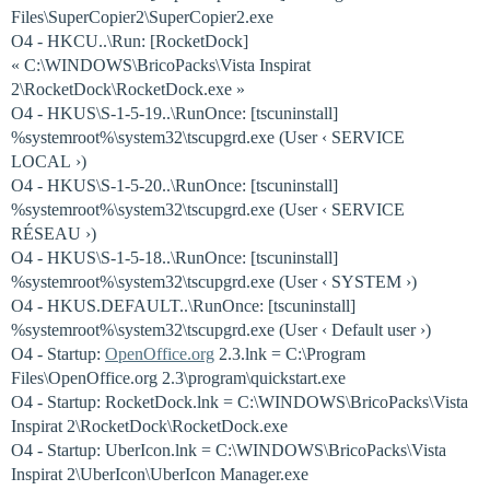
Files\SuperCopier2\SuperCopier2.exe
O4 - HKCU..\Run: [RocketDock]
« C:\WINDOWS\BricoPacks\Vista Inspirat
2\RocketDock\RocketDock.exe »
O4 - HKUS\S-1-5-19..\RunOnce: [tscuninstall]
%systemroot%\system32\tscupgrd.exe (User ‹ SERVICE
LOCAL ›)
O4 - HKUS\S-1-5-20..\RunOnce: [tscuninstall]
%systemroot%\system32\tscupgrd.exe (User ‹ SERVICE
RÉSEAU ›)
O4 - HKUS\S-1-5-18..\RunOnce: [tscuninstall]
%systemroot%\system32\tscupgrd.exe (User ‹ SYSTEM ›)
O4 - HKUS.DEFAULT..\RunOnce: [tscuninstall]
%systemroot%\system32\tscupgrd.exe (User ‹ Default user ›)
O4 - Startup:
OpenOffice.org
2.3.lnk = C:\Program
Files\OpenOffice.org 2.3\program\quickstart.exe
O4 - Startup: RocketDock.lnk = C:\WINDOWS\BricoPacks\Vista
Inspirat 2\RocketDock\RocketDock.exe
O4 - Startup: UberIcon.lnk = C:\WINDOWS\BricoPacks\Vista
Inspirat 2\UberIcon\UberIcon Manager.exe