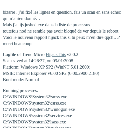
bizarre , j’ai fixé les lignes en question, fais un scan en sans echec
qui n’a rien donné…
Mais j’ai tjs jushed.exe dans la liste de processus…
toutefois nod ne semble pas avoir bloqué de ver depuis le reboot
Voici le nouveau rapport hijack this si tu peux m’en dire qqch…?
merci beaucoup
Logfile of Trend Micro
HijackThis
v2.0.2
Scan saved at 14:26:27, on 09/01/2008
Platform: Windows XP SP2 (WinNT 5.01.2600)
MSIE: Internet Explorer v6.00 SP2 (6.00.2900.2180)
Boot mode: Normal
Running processes:
C:\WINDOWS\System32\smss.exe
C:\WINDOWS\system32\csrss.exe
C:\WINDOWS\system32\winlogon.exe
C:\WINDOWS\system32\services.exe
C:\WINDOWS\system32\lsass.exe