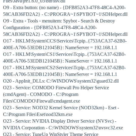
Files\Java\jre1.6.0_03\bin\ssv.dll
O9 - Extra button: (no name) - {DFB852A3-47F8-48C4-A200-
58CAB36FD2A2} - C:\PROGRA~1\SPYBOT~1\SDHelper.dll
O9 - Extra ‹ Tools › menuitem: Spybot - Search & Destroy
Configuration - {DFB852A3-47F8-48C4-A200-
58CAB36FD2A2} - C:\PROGRA~1\SPYBOT~1\SDHelper.dll
O17 - HKLM\System\CCS\Services\Tcpip..{753ACA37-62B0-
400E-A706-53EDB121045B}: NameServer = 192.168.1.1
O17 - HKLM\System\CS1\Services\Tcpip..{753ACA37-62B0-
400E-A706-53EDB121045B}: NameServer = 192.168.1.1
O17 - HKLM\System\CS2\Services\Tcpip..{753ACA37-62B0-
400E-A706-53EDB121045B}: NameServer = 192.168.1.1
O20 - AppInit_DLLs: C:\WINDOWS\system32\guard32.dll
O23 - Service: COMODO Firewall Pro Helper Service
(cmdAgent) - COMODO - C:\Program
Files\COMODO\Firewall\cmdagent.exe
O23 - Service: NOD32 Kernel Service (NOD32krn) - Eset -
C:\Program Files\Eset\nod32krn.exe
O23 - Service: NVIDIA Display Driver Service (NVSvc) -
NVIDIA Corporation - C:\WINDOWS\system32\nvsvc32.exe
O23 - Service: TuneUp WinStyler Theme Service