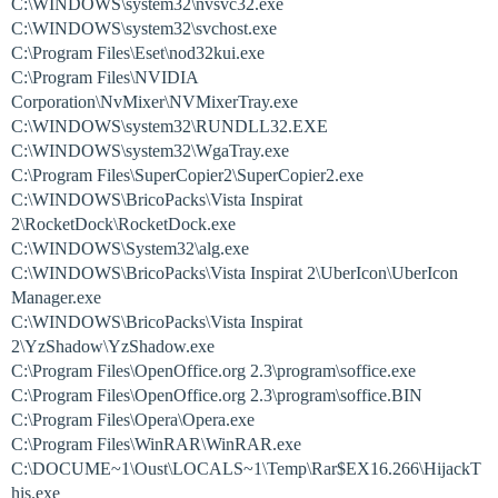
C:\WINDOWS\system32\nvsvc32.exe
C:\WINDOWS\system32\svchost.exe
C:\Program Files\Eset\nod32kui.exe
C:\Program Files\NVIDIA
Corporation\NvMixer\NVMixerTray.exe
C:\WINDOWS\system32\RUNDLL32.EXE
C:\WINDOWS\system32\WgaTray.exe
C:\Program Files\SuperCopier2\SuperCopier2.exe
C:\WINDOWS\BricoPacks\Vista Inspirat
2\RocketDock\RocketDock.exe
C:\WINDOWS\System32\alg.exe
C:\WINDOWS\BricoPacks\Vista Inspirat 2\UberIcon\UberIcon
Manager.exe
C:\WINDOWS\BricoPacks\Vista Inspirat
2\YzShadow\YzShadow.exe
C:\Program Files\OpenOffice.org 2.3\program\soffice.exe
C:\Program Files\OpenOffice.org 2.3\program\soffice.BIN
C:\Program Files\Opera\Opera.exe
C:\Program Files\WinRAR\WinRAR.exe
C:\DOCUME~1\Oust\LOCALS~1\Temp\Rar$EX16.266\HijackT
his.exe