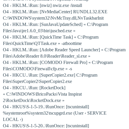
O4 - HKLM..\Run: [nwiz] nwiz.exe /install
O4 - HKLM..\Run: [NvMediaCenter] RUNDLL32.EXE
C:\WINDOWS\system32\NvMcTray.dll,NvTaskbarInit
O4 - HKLM..\Run: [SunJavaUpdateSched] « C:\Program
Files\Java\jre1.6.0_03\bin\jusched.exe »
O4 - HKLM..\Run: [QuickTime Task] « C:\Program
Files\QuickTime\QTTask.exe » -atboottime
O4 - HKLM..\Run: [Adobe Reader Speed Launcher] « C:\Program
Files\Adobe\Reader 8.0\Reader\Reader_sl.exe »
O4 - HKLM..\Run: [COMODO Firewall Pro] « C:\Program
Files\COMODO\Firewall\cfp.exe » -s
O4 - HKCU..\Run: [SuperCopier2.exe] C:\Program
Files\SuperCopier2\SuperCopier2.exe
O4 - HKCU..\Run: [RocketDock]
« C:\WINDOWS\BricoPacks\Vista Inspirat
2\RocketDock\RocketDock.exe »
O4 - HKUS\S-1-5-19..\RunOnce: [tscuninstall]
%systemroot%\system32\tscupgrd.exe (User ‹ SERVICE
LOCAL ›)
O4 - HKUS\S-1-5-20..\RunOnce: [tscuninstall]