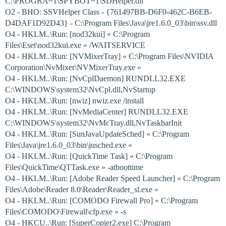
C:\PROGRA~1\SPYBOT~1\SDHelper.dll
O2 - BHO: SSVHelper Class - {761497BB-D6F0-462C-B6EB-
D4DAF1D92D43} - C:\Program Files\Java\jre1.6.0_03\bin\ssv.dll
O4 - HKLM..\Run: [nod32kui] « C:\Program
Files\Eset\nod32kui.exe » /WAITSERVICE
O4 - HKLM..\Run: [NVMixerTray] « C:\Program Files\NVIDIA
Corporation\NvMixer\NVMixerTray.exe »
O4 - HKLM..\Run: [NvCplDaemon] RUNDLL32.EXE
C:\WINDOWS\system32\NvCpl.dll,NvStartup
O4 - HKLM..\Run: [nwiz] nwiz.exe /install
O4 - HKLM..\Run: [NvMediaCenter] RUNDLL32.EXE
C:\WINDOWS\system32\NvMcTray.dll,NvTaskbarInit
O4 - HKLM..\Run: [SunJavaUpdateSched] « C:\Program
Files\Java\jre1.6.0_03\bin\jusched.exe »
O4 - HKLM..\Run: [QuickTime Task] « C:\Program
Files\QuickTime\QTTask.exe » -atboottime
O4 - HKLM..\Run: [Adobe Reader Speed Launcher] « C:\Program
Files\Adobe\Reader 8.0\Reader\Reader_sl.exe »
O4 - HKLM..\Run: [COMODO Firewall Pro] « C:\Program
Files\COMODO\Firewall\cfp.exe » -s
O4 - HKCU..\Run: [SuperCopier2.exe] C:\Program