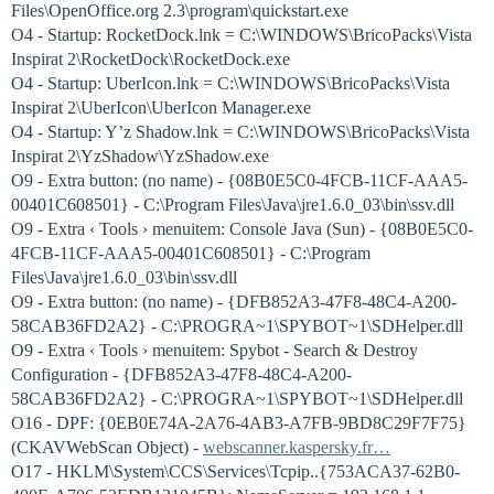
Files\OpenOffice.org 2.3\program\quickstart.exe
O4 - Startup: RocketDock.lnk = C:\WINDOWS\BricoPacks\Vista
Inspirat 2\RocketDock\RocketDock.exe
O4 - Startup: UberIcon.lnk = C:\WINDOWS\BricoPacks\Vista
Inspirat 2\UberIcon\UberIcon Manager.exe
O4 - Startup: Y’z Shadow.lnk = C:\WINDOWS\BricoPacks\Vista
Inspirat 2\YzShadow\YzShadow.exe
O9 - Extra button: (no name) - {08B0E5C0-4FCB-11CF-AAA5-
00401C608501} - C:\Program Files\Java\jre1.6.0_03\bin\ssv.dll
O9 - Extra ‹ Tools › menuitem: Console Java (Sun) - {08B0E5C0-
4FCB-11CF-AAA5-00401C608501} - C:\Program
Files\Java\jre1.6.0_03\bin\ssv.dll
O9 - Extra button: (no name) - {DFB852A3-47F8-48C4-A200-
58CAB36FD2A2} - C:\PROGRA~1\SPYBOT~1\SDHelper.dll
O9 - Extra ‹ Tools › menuitem: Spybot - Search & Destroy
Configuration - {DFB852A3-47F8-48C4-A200-
58CAB36FD2A2} - C:\PROGRA~1\SPYBOT~1\SDHelper.dll
O16 - DPF: {0EB0E74A-2A76-4AB3-A7FB-9BD8C29F7F75}
(CKAVWebScan Object) -
webscanner.kaspersky.fr…
O17 - HKLM\System\CCS\Services\Tcpip..{753ACA37-62B0-