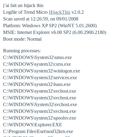
j’ai fait un hijack this
Logfile of Trend Micro
HijackThis
v2.0.2
Scan saved at 12:26:59, on 09/01/2008
Platform: Windows XP SP2 (WinNT 5.01.2600)
MSIE: Internet Explorer v6.00 SP2 (6.00.2900.2180)
Boot mode: Normal
Running processes:
C:\WINDOWS\System32\smss.exe
C:\WINDOWS\system32\csrss.exe
C:\WINDOWS\system32\winlogon.exe
C:\WINDOWS\system32\services.exe
C:\WINDOWS\system32\lsass.exe
C:\WINDOWS\system32\svchost.exe
C:\WINDOWS\system32\svchost.exe
C:\WINDOWS\System32\svchost.exe
C:\WINDOWS\system32\svchost.exe
C:\WINDOWS\system32\spoolsv.exe
C:\WINDOWS\Explorer.EXE
C:\Program Files\Eset\nod32krn.exe