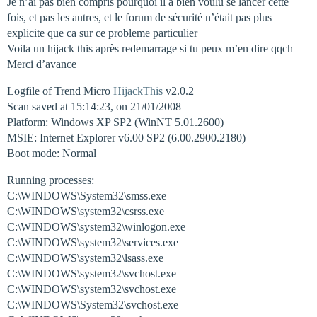
Je n’ai pas bien compris pourquoi il a bien voulu se lancer cette
fois, et pas les autres, et le forum de sécurité n’était pas plus
explicite que ca sur ce probleme particulier
Voila un hijack this après redemarrage si tu peux m’en dire qqch
Merci d’avance
Logfile of Trend Micro
HijackThis
v2.0.2
Scan saved at 15:14:23, on 21/01/2008
Platform: Windows XP SP2 (WinNT 5.01.2600)
MSIE: Internet Explorer v6.00 SP2 (6.00.2900.2180)
Boot mode: Normal
Running processes:
C:\WINDOWS\System32\smss.exe
C:\WINDOWS\system32\csrss.exe
C:\WINDOWS\system32\winlogon.exe
C:\WINDOWS\system32\services.exe
C:\WINDOWS\system32\lsass.exe
C:\WINDOWS\system32\svchost.exe
C:\WINDOWS\system32\svchost.exe
C:\WINDOWS\System32\svchost.exe