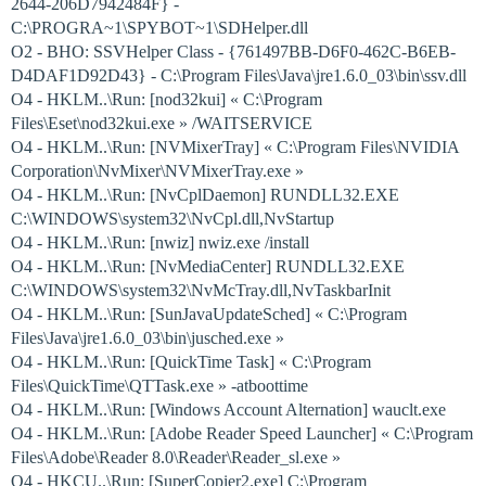
2644-206D7942484F} -
C:\PROGRA~1\SPYBOT~1\SDHelper.dll
O2 - BHO: SSVHelper Class - {761497BB-D6F0-462C-B6EB-
D4DAF1D92D43} - C:\Program Files\Java\jre1.6.0_03\bin\ssv.dll
O4 - HKLM..\Run: [nod32kui] « C:\Program
Files\Eset\nod32kui.exe » /WAITSERVICE
O4 - HKLM..\Run: [NVMixerTray] « C:\Program Files\NVIDIA
Corporation\NvMixer\NVMixerTray.exe »
O4 - HKLM..\Run: [NvCplDaemon] RUNDLL32.EXE
C:\WINDOWS\system32\NvCpl.dll,NvStartup
O4 - HKLM..\Run: [nwiz] nwiz.exe /install
O4 - HKLM..\Run: [NvMediaCenter] RUNDLL32.EXE
C:\WINDOWS\system32\NvMcTray.dll,NvTaskbarInit
O4 - HKLM..\Run: [SunJavaUpdateSched] « C:\Program
Files\Java\jre1.6.0_03\bin\jusched.exe »
O4 - HKLM..\Run: [QuickTime Task] « C:\Program
Files\QuickTime\QTTask.exe » -atboottime
O4 - HKLM..\Run: [Windows Account Alternation] wauclt.exe
O4 - HKLM..\Run: [Adobe Reader Speed Launcher] « C:\Program
Files\Adobe\Reader 8.0\Reader\Reader_sl.exe »
O4 - HKCU..\Run: [SuperCopier2.exe] C:\Program