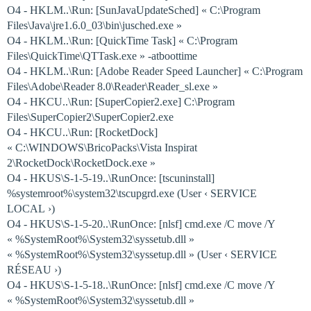
O4 - HKLM..\Run: [SunJavaUpdateSched] « C:\Program
Files\Java\jre1.6.0_03\bin\jusched.exe »
O4 - HKLM..\Run: [QuickTime Task] « C:\Program
Files\QuickTime\QTTask.exe » -atboottime
O4 - HKLM..\Run: [Adobe Reader Speed Launcher] « C:\Program
Files\Adobe\Reader 8.0\Reader\Reader_sl.exe »
O4 - HKCU..\Run: [SuperCopier2.exe] C:\Program
Files\SuperCopier2\SuperCopier2.exe
O4 - HKCU..\Run: [RocketDock]
« C:\WINDOWS\BricoPacks\Vista Inspirat
2\RocketDock\RocketDock.exe »
O4 - HKUS\S-1-5-19..\RunOnce: [tscuninstall]
%systemroot%\system32\tscupgrd.exe (User ‹ SERVICE
LOCAL ›)
O4 - HKUS\S-1-5-20..\RunOnce: [nlsf] cmd.exe /C move /Y
« %SystemRoot%\System32\syssetub.dll »
« %SystemRoot%\System32\syssetup.dll » (User ‹ SERVICE
RÉSEAU ›)
O4 - HKUS\S-1-5-18..\RunOnce: [nlsf] cmd.exe /C move /Y
« %SystemRoot%\System32\syssetub.dll »