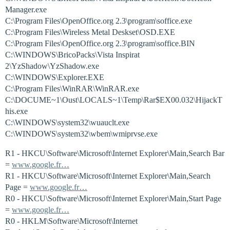
Manager.exe
C:\Program Files\OpenOffice.org 2.3\program\soffice.exe
C:\Program Files\Wireless Metal Deskset\OSD.EXE
C:\Program Files\OpenOffice.org 2.3\program\soffice.BIN
C:\WINDOWS\BricoPacks\Vista Inspirat
2\YzShadow\YzShadow.exe
C:\WINDOWS\Explorer.EXE
C:\Program Files\WinRAR\WinRAR.exe
C:\DOCUME~1\Oust\LOCALS~1\Temp\Rar$EX00.032\HijackT
his.exe
C:\WINDOWS\system32\wuauclt.exe
C:\WINDOWS\system32\wbem\wmiprvse.exe
R1 - HKCU\Software\Microsoft\Internet Explorer\Main,Search Bar
=
www.google.fr…
R1 - HKCU\Software\Microsoft\Internet Explorer\Main,Search
Page =
www.google.fr…
R0 - HKCU\Software\Microsoft\Internet Explorer\Main,Start Page
=
www.google.fr…
R0 - HKLM\Software\Microsoft\Internet