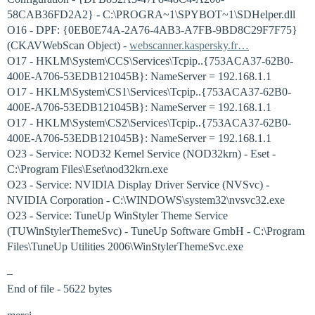
58CAB36FD2A2} - C:\PROGRA~1\SPYBOT~1\SDHelper.dll
O16 - DPF: {0EB0E74A-2A76-4AB3-A7FB-9BD8C29F7F75}
(CKAVWebScan Object) -
webscanner.kaspersky.fr…
O17 - HKLM\System\CCS\Services\Tcpip..{753ACA37-62B0-
400E-A706-53EDB121045B}: NameServer = 192.168.1.1
O17 - HKLM\System\CS1\Services\Tcpip..{753ACA37-62B0-
400E-A706-53EDB121045B}: NameServer = 192.168.1.1
O17 - HKLM\System\CS2\Services\Tcpip..{753ACA37-62B0-
400E-A706-53EDB121045B}: NameServer = 192.168.1.1
O23 - Service: NOD32 Kernel Service (NOD32krn) - Eset -
C:\Program Files\Eset\nod32krn.exe
O23 - Service: NVIDIA Display Driver Service (NVSvc) -
NVIDIA Corporation - C:\WINDOWS\system32\nvsvc32.exe
O23 - Service: TuneUp WinStyler Theme Service
(TUWinStylerThemeSvc) - TuneUp Software GmbH - C:\Program
Files\TuneUp Utilities 2006\WinStylerThemeSvc.exe
–
End of file - 5622 bytes