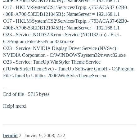
400E-A706-53EDB121045B}: NameServer = 192.168.1.1
O17 - HKLM\System\CS1\Services\Tcpip..{753ACA37-62B0-
400E-A706-53EDB121045B}: NameServer = 192.168.1.1
O17 - HKLM\System\CS2\Services\Tcpip..{753ACA37-62B0-
400E-A706-53EDB121045B}: NameServer = 192.168.1.1
O23 - Service: NOD32 Kernel Service (NOD32krn) - Eset -
C:\Program Files\Eset\nod32krn.exe
O23 - Service: NVIDIA Display Driver Service (NVSvc) -
NVIDIA Corporation - C:\WINDOWS\system32\nvsvc32.exe
O23 - Service: TuneUp WinStyler Theme Service
(TUWinStylerThemeSvc) - TuneUp Software GmbH - C:\Program
Files\TuneUp Utilities 2006\WinStylerThemeSvc.exe
–
End of file - 5715 bytes
Help! merci
bennid
2
Janvier 9, 2008, 2:22