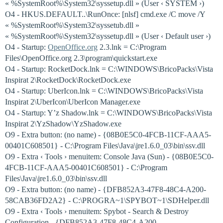
« %SystemRoot%\System32\syssetup.dll » (User ‹ SYSTEM ›)
O4 - HKUS.DEFAULT..\RunOnce: [nlsf] cmd.exe /C move /Y
« %SystemRoot%\System32\syssetub.dll »
« %SystemRoot%\System32\syssetup.dll » (User ‹ Default user ›)
O4 - Startup:
OpenOffice.org
2.3.lnk = C:\Program
Files\OpenOffice.org 2.3\program\quickstart.exe
O4 - Startup: RocketDock.lnk = C:\WINDOWS\BricoPacks\Vista
Inspirat 2\RocketDock\RocketDock.exe
O4 - Startup: UberIcon.lnk = C:\WINDOWS\BricoPacks\Vista
Inspirat 2\UberIcon\UberIcon Manager.exe
O4 - Startup: Y’z Shadow.lnk = C:\WINDOWS\BricoPacks\Vista
Inspirat 2\YzShadow\YzShadow.exe
O9 - Extra button: (no name) - {08B0E5C0-4FCB-11CF-AAA5-
00401C608501} - C:\Program Files\Java\jre1.6.0_03\bin\ssv.dll
O9 - Extra ‹ Tools › menuitem: Console Java (Sun) - {08B0E5C0-
4FCB-11CF-AAA5-00401C608501} - C:\Program
Files\Java\jre1.6.0_03\bin\ssv.dll
O9 - Extra button: (no name) - {DFB852A3-47F8-48C4-A200-
58CAB36FD2A2} - C:\PROGRA~1\SPYBOT~1\SDHelper.dll
O9 - Extra ‹ Tools › menuitem: Spybot - Search & Destroy
Configuration - {DFB852A3-47F8-48C4-A200-