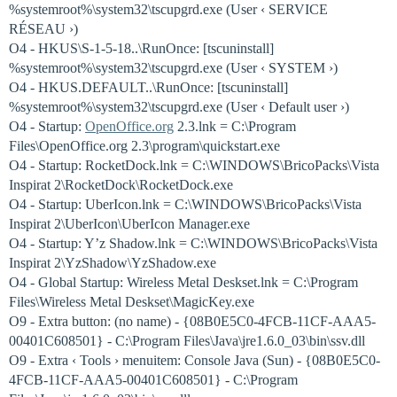
%systemroot%\system32\tscupgrd.exe (User ‹ SERVICE
RÉSEAU ›)
O4 - HKUS\S-1-5-18..\RunOnce: [tscuninstall]
%systemroot%\system32\tscupgrd.exe (User ‹ SYSTEM ›)
O4 - HKUS.DEFAULT..\RunOnce: [tscuninstall]
%systemroot%\system32\tscupgrd.exe (User ‹ Default user ›)
O4 - Startup:
OpenOffice.org
2.3.lnk = C:\Program
Files\OpenOffice.org 2.3\program\quickstart.exe
O4 - Startup: RocketDock.lnk = C:\WINDOWS\BricoPacks\Vista
Inspirat 2\RocketDock\RocketDock.exe
O4 - Startup: UberIcon.lnk = C:\WINDOWS\BricoPacks\Vista
Inspirat 2\UberIcon\UberIcon Manager.exe
O4 - Startup: Y’z Shadow.lnk = C:\WINDOWS\BricoPacks\Vista
Inspirat 2\YzShadow\YzShadow.exe
O4 - Global Startup: Wireless Metal Deskset.lnk = C:\Program
Files\Wireless Metal Deskset\MagicKey.exe
O9 - Extra button: (no name) - {08B0E5C0-4FCB-11CF-AAA5-
00401C608501} - C:\Program Files\Java\jre1.6.0_03\bin\ssv.dll
O9 - Extra ‹ Tools › menuitem: Console Java (Sun) - {08B0E5C0-
4FCB-11CF-AAA5-00401C608501} - C:\Program