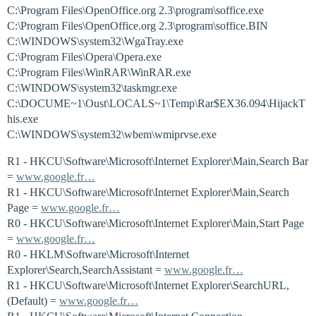
C:\Program Files\OpenOffice.org 2.3\program\soffice.exe
C:\Program Files\OpenOffice.org 2.3\program\soffice.BIN
C:\WINDOWS\system32\WgaTray.exe
C:\Program Files\Opera\Opera.exe
C:\Program Files\WinRAR\WinRAR.exe
C:\WINDOWS\system32\taskmgr.exe
C:\DOCUME~1\Oust\LOCALS~1\Temp\Rar$EX36.094\HijackT
his.exe
C:\WINDOWS\system32\wbem\wmiprvse.exe
R1 - HKCU\Software\Microsoft\Internet Explorer\Main,Search Bar
=
www.google.fr…
R1 - HKCU\Software\Microsoft\Internet Explorer\Main,Search
Page =
www.google.fr…
R0 - HKCU\Software\Microsoft\Internet Explorer\Main,Start Page
=
www.google.fr…
R0 - HKLM\Software\Microsoft\Internet
Explorer\Search,SearchAssistant =
www.google.fr…
R1 - HKCU\Software\Microsoft\Internet Explorer\SearchURL,
(Default) =
www.google.fr…