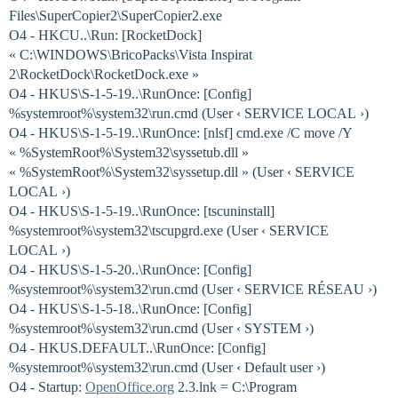
Files\SuperCopier2\SuperCopier2.exe
O4 - HKCU..\Run: [RocketDock]
« C:\WINDOWS\BricoPacks\Vista Inspirat
2\RocketDock\RocketDock.exe »
O4 - HKUS\S-1-5-19..\RunOnce: [Config]
%systemroot%\system32\run.cmd (User ‹ SERVICE LOCAL ›)
O4 - HKUS\S-1-5-19..\RunOnce: [nlsf] cmd.exe /C move /Y
« %SystemRoot%\System32\syssetub.dll »
« %SystemRoot%\System32\syssetup.dll » (User ‹ SERVICE
LOCAL ›)
O4 - HKUS\S-1-5-19..\RunOnce: [tscuninstall]
%systemroot%\system32\tscupgrd.exe (User ‹ SERVICE
LOCAL ›)
O4 - HKUS\S-1-5-20..\RunOnce: [Config]
%systemroot%\system32\run.cmd (User ‹ SERVICE RÉSEAU ›)
O4 - HKUS\S-1-5-18..\RunOnce: [Config]
%systemroot%\system32\run.cmd (User ‹ SYSTEM ›)
O4 - HKUS.DEFAULT..\RunOnce: [Config]
%systemroot%\system32\run.cmd (User ‹ Default user ›)
O4 - Startup:
OpenOffice.org
2.3.lnk = C:\Program