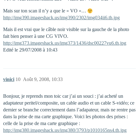
Mais sur ton scan il n’y a que le « VO »…
http://img390.imageshack.us/img390/2302/img034ii6.th.jpg
Mais il est vrai que le câble noir visible sur la gauche de la photo
fait bien penser à une CG VIVO.
http://img373.imageshack.us/img373/1436/dsc00227vu6.th.jpg
Edité le 29/07/2008 à 10:43
vinici
10
Août 9, 2008, 10:33
Bonjour, je reprends mon toic car j’ai un souci : j’ai acheté un
adaptateur peritel/composite, un cable audio et un cable S-vidéo; ce
dernier se branche correctement dans l’adapateur, mais ne rentre pas
dans la prise de ma carte graphique. Voici les photos des prises :
celle de la prise de ma carte graphique :
http://img380.imageshack.us/img380/3793/p1010165ns4.th.jpg