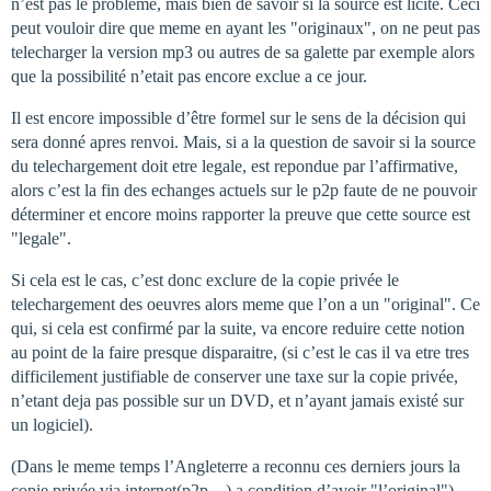
n’est pas le probleme, mais bien de savoir si la source est licite. Ceci
peut vouloir dire que meme en ayant les "originaux", on ne peut pas
telecharger la version mp3 ou autres de sa galette par exemple alors
que la possibilité n’etait pas encore exclue a ce jour.
Il est encore impossible d’être formel sur le sens de la décision qui
sera donné apres renvoi. Mais, si a la question de savoir si la source
du telechargement doit etre legale, est repondue par l’affirmative,
alors c’est la fin des echanges actuels sur le p2p faute de ne pouvoir
déterminer et encore moins rapporter la preuve que cette source est
"legale".
Si cela est le cas, c’est donc exclure de la copie privée le
telechargement des oeuvres alors meme que l’on a un "original". Ce
qui, si cela est confirmé par la suite, va encore reduire cette notion
au point de la faire presque disparaitre, (si c’est le cas il va etre tres
difficilement justifiable de conserver une taxe sur la copie privée,
n’etant deja pas possible sur un DVD, et n’ayant jamais existé sur
un logiciel).
(Dans le meme temps l’Angleterre a reconnu ces derniers jours la
copie privée via internet(p2p…) a condition d’avoir "l’original").