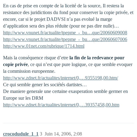
En cas de prise en compte de la liceité de la source, Il restera la
resistance des juridictions du fond pour conserver la copie privée, et
encore, car si le projet DADVSI n’a pas evolué la marge
d’application sera des plus réduite (pour ne pas dire nulle)…
http://www.vnunet.fr/actualite/tpepme_-_bu…que/20060609008
http://www.vnunet.fr/actualite/tpepme_-_bu…que/20060607006
http://www.01net.com/rubrique/1714.html
Mais la conséquence risque d’etre
la fin de la redevance pour
copie privée
, ce qui n’est que pure logique, ce que semble evoquer
la commission europeenne.
http://www.zdnet.fr/actualites/internet/0,…9355198,00.htm/
Ce qui semble gener les sociétés dartistes…
De maniere generale une certaine exasperation semble germer en
Europe sur les DRM
http://www.zdnet.fr/actualites/internet/0,…39357458,00.htm
crocodudule_1_1
3
Juin 14, 2006, 2:08