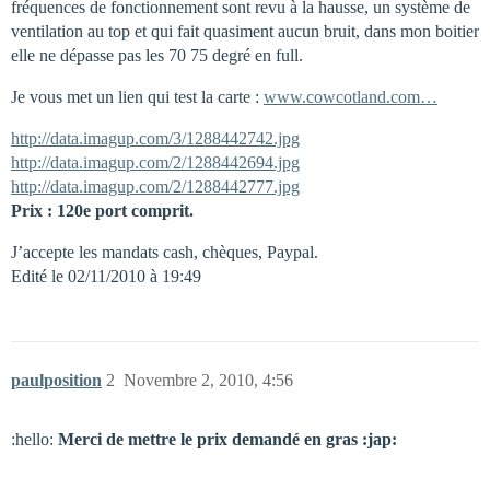
fréquences de fonctionnement sont revu à la hausse, un système de
ventilation au top et qui fait quasiment aucun bruit, dans mon boitier
elle ne dépasse pas les 70 75 degré en full.
Je vous met un lien qui test la carte :
www.cowcotland.com…
http://data.imagup.com/3/1288442742.jpg
http://data.imagup.com/2/1288442694.jpg
http://data.imagup.com/2/1288442777.jpg
Prix : 120e port comprit.
J’accepte les mandats cash, chèques, Paypal.
Edité le 02/11/2010 à 19:49
paulposition
2
Novembre 2, 2010, 4:56
:hello:
Merci de mettre le prix demandé en gras :jap: