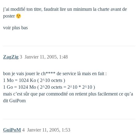
j’ai modifié ton titre, faudrait lire un minimum la charte avant de
poster
voir plus bas
ZagZig
3
Janvier 11, 2005, 1:48
bon je vais jouer le ch**** de service là mais en fait :
1 Mo = 1024 Ko ( 2^10 octets )
1 Go = 1024 Mo ( 2^20 octets = 2^10 * 2^10 )
mais c’est sûr que par commodité on retient plus facilement ce qu’a
dit GuiPom
GuiPoM
4
Janvier 11, 2005, 1:53