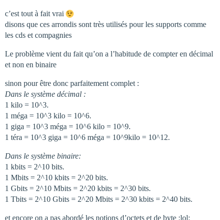
c’est tout à fait vrai
disons que ces arrondis sont très utilisés pour les supports comme
les cds et compagnies
Le problème vient du fait qu’on a l’habitude de compter en décimal
et non en binaire
sinon pour être donc parfaitement complet :
Dans le système décimal :
1 kilo = 10^3.
1 méga = 10^3 kilo = 10^6.
1 giga = 10^3 méga = 10^6 kilo = 10^9.
1 téra = 10^3 giga = 10^6 méga = 10^9kilo = 10^12.
Dans le système binaire:
1 kbits = 2^10 bits.
1 Mbits = 2^10 kbits = 2^20 bits.
1 Gbits = 2^10 Mbits = 2^20 kbits = 2^30 bits.
1 Tbits = 2^10 Gbits = 2^20 Mbits = 2^30 kbits = 2^40 bits.
et encore on a pas abordé les notions d’octets et de byte :lol: