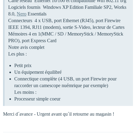
Carte réseau Ethernet 10/100 et compatibilité Wifi 802.11 b/g
Logiciels fournis Windows XP Edition Familiale SP2, Works
8.0,
Nero
Essentials
Connecteurs 4 x USB, port Ethernet (RJ45), port Firewire
IEEE 1394, RJ11 (modem), sortie S-Video, lecteur de Cartes
Mémoires 4 en 1(MMC / SD / MemoryStick / MemoryStick
PRO), port Express Card
Notre avis complet
Les plus :
Petit prix
Un équipement équilibré
Connectique complète (4 USB, un port Firewire pour
raccorder un camescope nuémrique par exemple)
Les moins :
Processeur simple coeur
Merci d´avance - Urgent avant qu´il retourne au magasin !