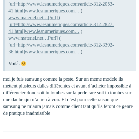
[url=http://www.lesnumeriques.com/article-312-2053-
41.html]www.lesnumeriques.com…
)
www.materiel.net…[/url] (
[url=http://www.lesnumeriques.com/article-312-2827-
41.html]www.lesnumeriques.com…
)
www.materiel.net…[/url] (
[url=http://www.lesnumeriques.com/article-312-3392-
36.html]www.lesnumeriques.com…
)
Voilà.
moi je fuis samsung comme la peste. Sur un meme modele ils
mettent plusieurs dalles différentes et avant d’acheter impossible à
différencier donc soit tu tombes sur la perle rare soit tu tombes sur
une daube qui n’a rien à voir. Et c’est pour cette raison que
samsung ne m’aura jamais comme client tant qu’ils feront ce genre
de pratique inadmissible