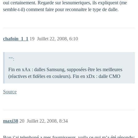
oui certainement. Regarde sur lesnumeriques, ils expliquent (me
semble-t-il) comment faire pour reconnaitre le type de dalle.
chafoin_1_1
19
Juillet 22, 2008, 6:10
"":
Fin en xAx : dalles Samsung, supposées être les meilleures
(réactives et fidèles en couleurs). Fin en xDx : dalle CMO
Source
maxi38
20
Juillet 22, 2008, 8:34
Bon j’ai telephoné a mes fournisseurs, voila ce qui m’a été répondu: