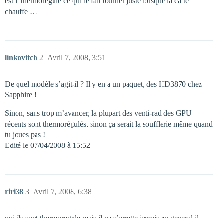
est il thermorégulé ce qui le fait tourner juste lorsque la carte
chauffe …
linkovitch
2
Avril 7, 2008, 3:51
De quel modèle s’agit-il ? Il y en a un paquet, des HD3870 chez
Sapphire !
Sinon, sans trop m’avancer, la plupart des venti-rad des GPU
récents sont thermorégulés, sinon ça serait la soufflerie même quand
tu joues pas !
Edité le 07/04/2008 à 15:52
riri38
3
Avril 7, 2008, 6:38
oui ils sont thermoregule mais il ne s’arrette jamais en general il