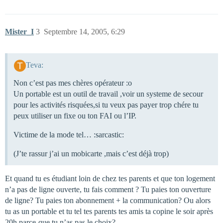
Mister_I
3
Septembre 14, 2005, 6:29
Teva:
Non c’est pas mes chères opérateur :o
Un portable est un outil de travail ,voir un systeme de secour
pour les activités risquées,si tu veux pas payer trop chére tu
peux utiliser un fixe ou ton FAI ou l’IP.
Victime de la mode tel… :sarcastic:
(J’te rassur j’ai un mobicarte ,mais c’est déjà trop)
Et quand tu es étudiant loin de chez tes parents et que ton logement
n’a pas de ligne ouverte, tu fais comment ? Tu paies ton ouverture
de ligne? Tu paies ton abonnement + la communication? Ou alors
tu as un portable et tu tel tes parents tes amis ta copine le soir après
20h parce-que tu n’as pas le choix?