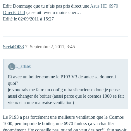
Edit: Dommage que tu n’ais pas pris direct une
Asus HD 6970
DirectCU II
ça serait revenu moins cher…
Edité le 02/09/2011 à 15:27
SerialOf83
7
Septembre 2, 2011, 3:45
L_artise:
Et avec un boitier comme le P193 V3 de antec sa donnerai
quoi?
je voudrais me faire un config ultra silencieuse donc je pense
aussi changer de boitier (aussi parce que le cosmos 1000 se fait
vieux et a une mauvaise ventilation)
Le P193 a pas forcément une meilleure ventilation que le Cosmos
1000, peu importe le boîtier, une 6970 fanless ça va chauffer
énormément, j’te conseille pas, quand on veut des perf’, faut savoir