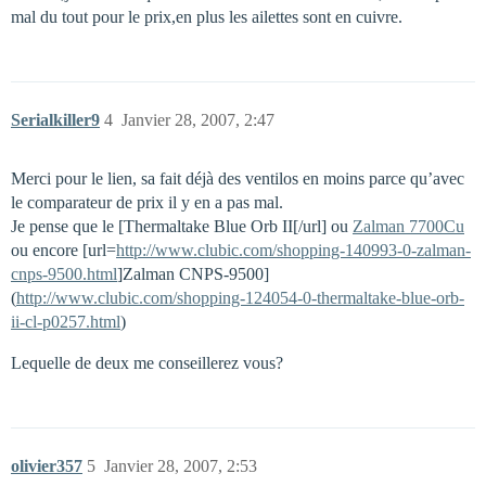
mal du tout pour le prix,en plus les ailettes sont en cuivre.
Serialkiller9
4
Janvier 28, 2007, 2:47
Merci pour le lien, sa fait déjà des ventilos en moins parce qu’avec
le comparateur de prix il y en a pas mal.
Je pense que le [Thermaltake Blue Orb II[/url] ou
Zalman 7700Cu
ou encore [url=
http://www.clubic.com/shopping-140993-0-zalman-
cnps-9500.html
]Zalman CNPS-9500]
(
http://www.clubic.com/shopping-124054-0-thermaltake-blue-orb-
ii-cl-p0257.html
)
Lequelle de deux me conseillerez vous?
olivier357
5
Janvier 28, 2007, 2:53