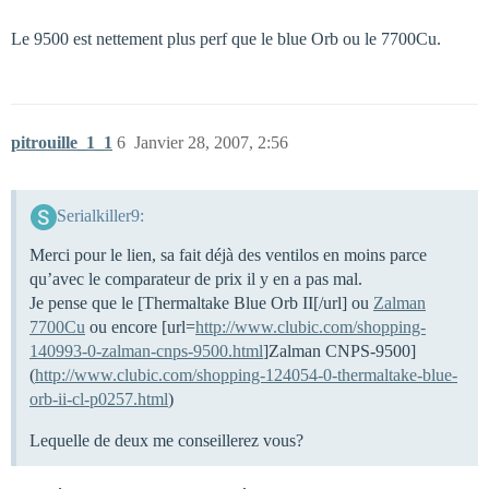
Le 9500 est nettement plus perf que le blue Orb ou le 7700Cu.
pitrouille_1_1
6
Janvier 28, 2007, 2:56
Serialkiller9:
Merci pour le lien, sa fait déjà des ventilos en moins parce
qu’avec le comparateur de prix il y en a pas mal.
Je pense que le [Thermaltake Blue Orb II[/url] ou
Zalman
7700Cu
ou encore [url=
http://www.clubic.com/shopping-
140993-0-zalman-cnps-9500.html
]Zalman CNPS-9500]
(
http://www.clubic.com/shopping-124054-0-thermaltake-blue-
orb-ii-cl-p0257.html
)
Lequelle de deux me conseillerez vous?