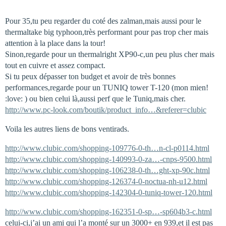
Pour 35,tu peu regarder du coté des zalman,mais aussi pour le
thermaltake big typhoon,très performant pour pas trop cher mais
attention à la place dans la tour!
Sinon,regarde pour un thermalright XP90-c,un peu plus cher mais
tout en cuivre et assez compact.
Si tu peux dépasser ton budget et avoir de très bonnes
performances,regarde pour un TUNIQ tower T-120 (mon mien!
:love: ) ou bien celui là,aussi perf que le Tuniq,mais cher.
http://www.pc-look.com/boutik/product_info…&referer=clubic
Voila les autres liens de bons ventirads.
http://www.clubic.com/shopping-109776-0-th…n-cl-p0114.html
http://www.clubic.com/shopping-140993-0-za…-cnps-9500.html
http://www.clubic.com/shopping-106238-0-th…ght-xp-90c.html
http://www.clubic.com/shopping-126374-0-noctua-nh-u12.html
http://www.clubic.com/shopping-142304-0-tuniq-tower-120.html
http://www.clubic.com/shopping-162351-0-sp…-sp604b3-c.html
celui-ci,j’ai un ami qui l’a monté sur un 3000+ en 939,et il est pas