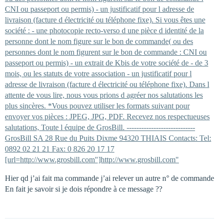
CNI ou passeport ou permis) - un justificatif pour l adresse de
livraison (facture d électricité ou téléphone fixe). Si vous êtes une
société : - une photocopie recto-verso d une pièce d identité de la
personne dont le nom figure sur le bon de commande( ou des
personnes dont le nom figurent sur le bon de commande : CNI ou
passeport ou permis) - un extrait de Kbis de votre société de - de 3
mois, ou les statuts de votre association - un justificatif pour l
adresse de livraison (facture d électricité ou téléphone fixe). Dans l
attente de vous lire, nous vous prions d agréer nos salutations les
plus sincères. *Vous pouvez utiliser les formats suivant pour
envoyer vos pièces : JPEG, JPG, PDF. Recevez nos respectueuses
salutations, Toute l équipe de GrosBill. ----------------------------
GrosBill SA 28 Rue du Puits Dixme 94320 THIAIS Contacts: Tel:
0892 02 21 21 Fax: 0 826 20 17 17
[url=http://www.grosbill.com"]http://www.grosbill.com"
Hier qd j’ai fait ma commande j’ai relever un autre n° de commande
En fait je savoir si je dois répondre à ce message ??