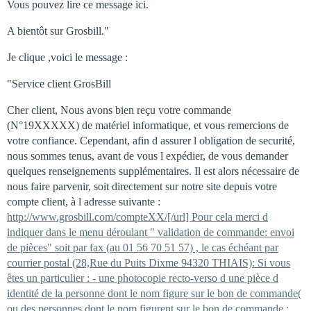
Vous pouvez lire ce message ici.
A bientôt sur Grosbill."
Je clique ,voici le message :
"Service client GrosBill
Cher client, Nous avons bien reçu votre commande
(N°19XXXXX) de matériel informatique, et vous remercions de
votre confiance. Cependant, afin d assurer l obligation de securité,
nous sommes tenus, avant de vous l expédier, de vous demander
quelques renseignements supplémentaires. Il est alors nécessaire de
nous faire parvenir, soit directement sur notre site depuis votre
compte client, à l adresse suivante :
http://www.grosbill.com/compteXX/[/url] Pour cela merci d
indiquer dans le menu déroulant " validation de commande: envoi
de pièces" soit par fax (au 01 56 70 51 57) , le cas échéant par
courrier postal (28,Rue du Puits Dixme 94320 THIAIS): Si vous
êtes un particulier : - une photocopie recto-verso d une pièce d
identité de la personne dont le nom figure sur le bon de commande(
ou des personnes dont le nom figurent sur le bon de commande :