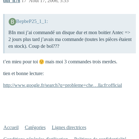
dul_n78
17
Août 17, 2006, 5:35
BepbeP25_1_1:
BIn moi j’ai commandé un disque dur et mon boitier Antec =>
2 jours plus tard j’avais ma commande (toutes les pièces étaient
en stock). Coup de bol???
t’en mieu pour toi
mais moi 3 commandes trois merdes.
tien et bonne lecture:
http://www.google.fr/search?q=probleme+che…lla:fr:official
Accueil
Catégories
Lignes directrices