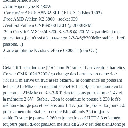
.Boitier Antec P180
.Alim Hiper Type R 480W
.Carte mère ASUS A8N32 SLI DELUXE (Bios 1303)
.Proc AMD Athlon X2 3800+ socket 939
.Ventirad Zalman CNPS9500 LED @ 2800RPM
.2Go Corsair CMX1024 3200 3-3-3-8 @ 200Mhz par défaut (ce
qui est faux,j’ai réussi à le passer en 2-3-3-6@200Mhz stable…bref
passons…)
.Carte graphique Nvidia Geforce 6800GT (non OC)
…
Cela fait 1 semaine que j’OC mon PC suite à l’arrivée de 2 barrettes
Corsair CMX1024 3200 ( ça change des barrettes no name :lol:
).Mais il m’arrive un truc assez bizarre.J’ai commencé en poussant
le fsb à 215 Mhz et en mettant le coef HTT à 4;et la mémoire en la
poussant à 216Mhz en 3-3-3-6 1T;les tensions pour le proc 1.4v et
la mémoire 2.6V : Stable…Bon je continue je pousse à 230 le fsb
mémoire bouge pas et les tensions 1.45v pour le proc et toujours 2.6
pour la mémoire:Stable…ensuite fsb 240 puis 250 toujours
stable.Ensuite je pousse à 260 et je met le coef HTT à 3 et la mém
toujours pareil :Boot pas.Bon me suis dit 250 c’est très bien.Donc je