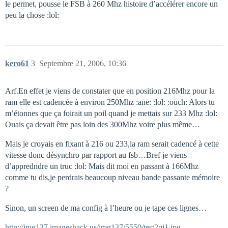
le permet, pousse le FSB à 260 Mhz histoire d’accélérer encore un
peu la chose :lol:
kero61
3
Septembre 21, 2006, 10:36
Arf.En effet je viens de constater que en position 216Mhz pour la
ram elle est cadencée à environ 250Mhz :ane: :lol: :ouch: Alors tu
m’étonnes que ça foirait un poil quand je mettais sur 233 Mhz :lol:
Ouais ça devait être pas loin des 300Mhz voire plus même…
Mais je croyais en fixant à 216 ou 233,la ram serait cadencé à cette
vitesse donc désynchro par rapport au fsb…Bref je viens
d’appredndre un truc :lol: Mais dit moi en passant à 166Mhz
comme tu dis,je perdrais beaucoup niveau bande passante mémoire
?
Sinon, un screen de ma config à l’heure ou je tape ces lignes…
http://img137.imageshack.us/img137/5550/test2qj1.jpg