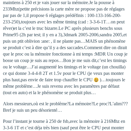
maintiens à 250 et je vais jouer sur la mémoire.Je la pousse à
233Mhz(petite précisions la carte mère ne propose pas de réglages
par pas de 1,il propose 6 réglages prédéfinis : 100-133-166-200-
233-250),toujours avec les même timing (cad : 3-3-6-1T…on peut
rêver)et la c’est le truc bizarre.Le PC après plusieurs benchs sous
Prime95 (2h par test; il y en a 3),3dmark 2005-2006,sandra 2005,et
puis un ptit oblivion :ane: , il ne plante pas…MAIS un phénomène
se produit c’est à dire qu’il y a des saccades.Comment dire on dirait
que le proc ou la mémoire fonctionne à mi temps :MDR Un coup je
bosse un coup je suis au repos…Bon je me suis dit,c’est les timings
ou le voltage…J’ai augmenté les timings et le voltage (un chouilla)
ce qui donne 3-4-4-8 2T et 1.5v pour le CPU (je veux pas monter
plus haut,pas envie de faire trop chauffer le CPU
)…toujours le
même problème…Je suis revenu avec les paramètres par défaut
(tout en auto) et la le phénomène se produit plus…
Alors messieurs,où est le problème?La mémoire?Le proc?L’alim???
Bref je suis un peu désorienté…
Pour l’instant je tourne à 250 de fsb,avec la mémoire à 216Mhz en
3-3-6 1T et c’est déja très bien (sauf peut être le CPU peut monter