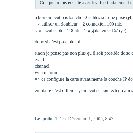
Ce que tu fais ensuite avec les IP est totalement 
a bon on peut pas bancher 2 cables sur une prise rj4
=> utiliser un doubleur = 2 connexion 100 mb,
si un seul cable => 8 fils => gigabit en cat 5/6 ,o)
donc si c’est possible lol
sinon je pense pas non plus qu il soit possible de se c
essid
channel
wep ou non
=> ca configure la carte avant meme la couche IP don
en filaire c’est different , on peut se connecter a 2 
Le_poilu_1_1
6
Décembre 1, 2005, 8:43