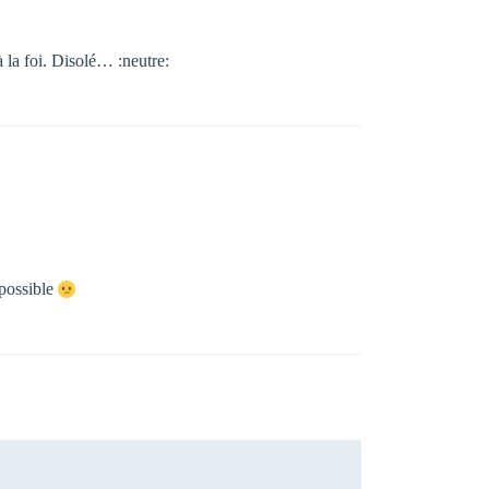
 la foi. Disolé… :neutre:
mpossible