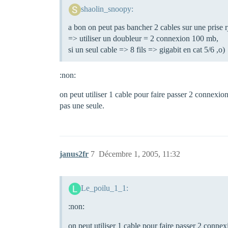
shaolin_snoopy:
a bon on peut pas bancher 2 cables sur une prise r
=> utiliser un doubleur = 2 connexion 100 mb,
si un seul cable => 8 fils => gigabit en cat 5/6 ,o)
:non:
on peut utiliser 1 cable pour faire passer 2 connexio
pas une seule.
janus2fr
7
Décembre 1, 2005, 11:32
Le_poilu_1_1:
:non:
on peut utiliser 1 cable pour faire passer 2 conne