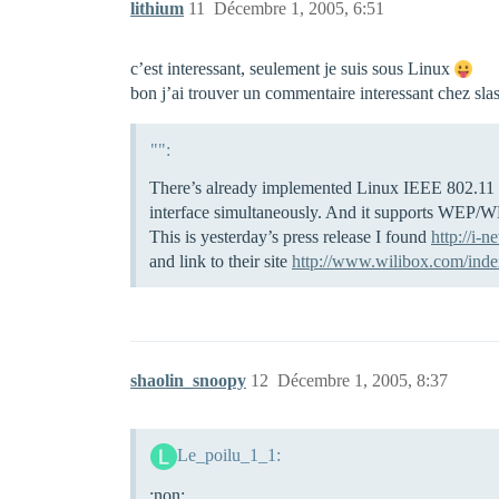
lithium
11
Décembre 1, 2005, 6:51
c’est interessant, seulement je suis sous Linux
bon j’ai trouver un commentaire interessant chez sla
"":
There’s already implemented Linux IEEE 802.11 st
interface simultaneously. And it supports WEP/WP
This is yesterday’s press release I found
http://i-
and link to their site
http://www.wilibox.com/inde
shaolin_snoopy
12
Décembre 1, 2005, 8:37
Le_poilu_1_1:
:non: