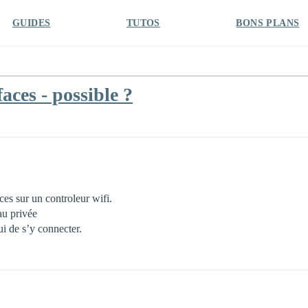
GUIDES
TUTOS
BONS PLANS
aces - possible ?
aces sur un controleur wifi.
au privée
ui de s’y connecter.