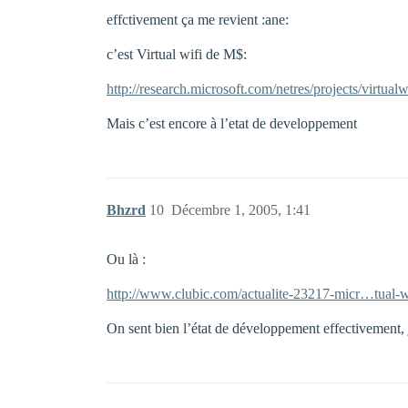
effctivement ça me revient :ane:
c’est Virtual wifi de M$:
http://research.microsoft.com/netres/projects/virtualwi
Mais c’est encore à l’etat de developpement
Bhzrd
10
Décembre 1, 2005, 1:41
Ou là :
http://www.clubic.com/actualite-23217-micr…tual-w
On sent bien l’état de développement effectivement, j