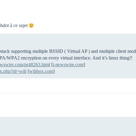
shdot à ce sujet
ack supporting multiple BSSID ( Virtual AP ) and multiple client mode
A/WPA2 encryption on every virtual interface. And it’s linux thing!!
newswire.com/pr48263.html
[
i-newswire.com
]
x.php?id=wili
[
wilibox.com
]