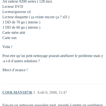
Ati radeon 9200 series ( 128 mo).
Lecteur DVD
Lecteur/graveur cd
Lecteur disquette ( ça existe encore ça ? xD )
1 DD de 70 go ( interne )
1 DD de 60 go ( interne )
Carte mére abit
Carte son
Voila !
Peut etre qu’un petit nettoyage pourait améliorer le probleme mais y
-a t-il d’autres solutions ?
Merci d’avance !
COOLMAN18736
2
Août 8, 2008, 11:47
Fais-toi un nettoyage poussière total, regarde à mettre un ventilateur