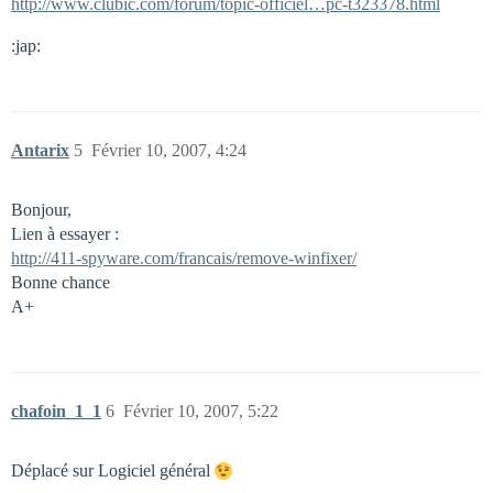
http://www.clubic.com/forum/topic-officiel…pc-t323378.html
:jap:
Antarix
5
Février 10, 2007, 4:24
Bonjour,
Lien à essayer :
http://411-spyware.com/francais/remove-winfixer/
Bonne chance
A+
chafoin_1_1
6
Février 10, 2007, 5:22
Déplacé sur Logiciel général