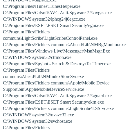
C:\Program Files\iTunes\iTunesHelper.exe
C:\Program Files\Grisoft\AVG Anti-Spyware 7.5\avgas.exe
C:\WINDOWS\system32\lphcg24j0egcc.exe
C:\Program Files\ESET\ESET Smart Security\egui.exe
C:\Program Files\Fichiers
communs\LightScribe\LightScribeControlPanel.exe
C:\Program Files\Fichiers communs\Ahead\Lib\NMBgMonitor.exe
C:\Program Files\Windows Live\Messenger\MsnMsgr.Exe
C:\WINDOWS\system32\ctfmon.exe
C:\Program Files\Spybot - Search & Destroy\TeaTimer.exe
C:\Program Files\Fichiers
communs\Ahead\Lib\NMIndexStoreSvr.exe
C:\Program Files\Fichiers communs\Apple\Mobile Device
Support\bin\AppleMobileDeviceService.exe
C:\Program Files\Grisoft\AVG Anti-Spyware 7.5\guard.exe
C:\Program Files\ESET\ESET Smart Security\ekrn.exe
C:\Program Files\Fichiers communs\LightScribe\LSSrvc.exe
C:\WINDOWS\system32\nvsvc32.exe
C:\WINDOWS\system32\svchost.exe
C:\Program Files\Fichiers