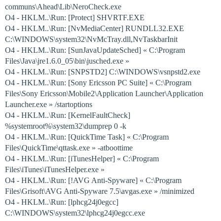
communs\Ahead\Lib\NeroCheck.exe
O4 - HKLM..\Run: [Protect] SHVRTF.EXE
O4 - HKLM..\Run: [NvMediaCenter] RUNDLL32.EXE
C:\WINDOWS\system32\NvMcTray.dll,NvTaskbarInit
O4 - HKLM..\Run: [SunJavaUpdateSched] « C:\Program
Files\Java\jre1.6.0_05\bin\jusched.exe »
O4 - HKLM..\Run: [SNPSTD2] C:\WINDOWS\vsnpstd2.exe
O4 - HKLM..\Run: [Sony Ericsson PC Suite] « C:\Program
Files\Sony Ericsson\Mobile2\Application Launcher\Application
Launcher.exe » /startoptions
O4 - HKLM..\Run: [KernelFaultCheck]
%systemroot%\system32\dumprep 0 -k
O4 - HKLM..\Run: [QuickTime Task] « C:\Program
Files\QuickTime\qttask.exe » -atboottime
O4 - HKLM..\Run: [iTunesHelper] « C:\Program
Files\iTunes\iTunesHelper.exe »
O4 - HKLM..\Run: [!AVG Anti-Spyware] « C:\Program
Files\Grisoft\AVG Anti-Spyware 7.5\avgas.exe » /minimized
O4 - HKLM..\Run: [lphcg24j0egcc]
C:\WINDOWS\system32\lphcg24j0egcc.exe