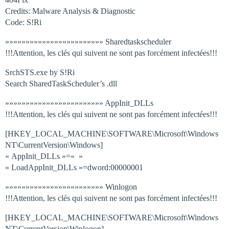
Credits: Malware Analysis & Diagnostic
Code: S!Ri
»»»»»»»»»»»»»»»»»»»»»»»» Sharedtaskscheduler
!!!Attention, les clés qui suivent ne sont pas forcément infectées!!!
SrchSTS.exe by S!Ri
Search SharedTaskScheduler’s .dll
»»»»»»»»»»»»»»»»»»»»»»»» AppInit_DLLs
!!!Attention, les clés qui suivent ne sont pas forcément infectées!!!
[HKEY_LOCAL_MACHINE\SOFTWARE\Microsoft\Windows
NT\CurrentVersion\Windows]
« AppInit_DLLs »=« »
« LoadAppInit_DLLs »=dword:00000001
»»»»»»»»»»»»»»»»»»»»»»»» Winlogon
!!!Attention, les clés qui suivent ne sont pas forcément infectées!!!
[HKEY_LOCAL_MACHINE\SOFTWARE\Microsoft\Windows
NT\CurrentVersion\Winlogon]