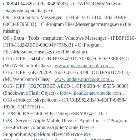
d088-4134-82b7-f2ba38496583} - C:\WINDOWS\Network
Diagnostic\xpnetdiag.exe
O9 - Extra button: Messenger - {FB5F1910-F110-11d2-BB9E-
00C04F795683} - C:\Program Files\Messenger\msmsgs.exe (file
missing)
O9 - Extra ‹ Tools › menuitem: Windows Messenger - {FB5F1910-
F110-11d2-BB9E-00C04F795683} - C:\Program
Files\Messenger\msmsgs.exe (file missing)
O16 - DPF: {6414512B-B978-451D-A0D8-FCFDF33E833C}
(WUWebControl Class) -
www.update.microsoft.com…
O16 - DPF: {6E32070A-766D-4EE6-879C-DC1FA91D2FC3}
(MUWebControl Class) -
www.update.microsoft.com…
O16 - DPF: {D27CDB6E-AE6D-11CF-96B8-444553540000}
(Shockwave Flash Object) -
fpdownload2.macromedia.com…
O18 - Protocol: skype4com - {FFC8B962-9B40-4DFF-9458-
1830C7DD7F5D} -
C:\PROGRA~1\FICHIE~1\Skype\SKYPE4~1.DLL
O23 - Service: Apple Mobile Device - Apple Inc. - C:\Program
Files\Fichiers communs\Apple\Mobile Device
Support\bin\AppleMobileDeviceService.exe