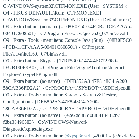
C:\WINDOWS\system32\CTFMON.EXE (User ‹ SYSTEM ›)
O4 - HKUS.DEFAULT..\Run: [CTFMON.EXE]
C:\WINDOWS\system32\CTFMON.EXE (User ‹ Default user ›)
O9 - Extra button: (no name) - {08B0E5C0-4FCB-11CF-AAA5-
00401C608501} - C:\Program Files\Java\jre1.6.0_07\bin\ssv.dll
O9 - Extra ‹ Tools › menuitem: Console Java (Sun) - {08B0E5C0-
4FCB-11CF-AAA5-00401C608501} - C:\Program
Files\Java\jre1.6.0_07\bin\ssv.dll
O9 - Extra button: Skype - {77BF5300-1474-4EC7-9980-
D32B190E9B07} - C:\Program Files\Skype\Toolbars\Internet
Explorer\SkypeIEPlugin.dll
O9 - Extra button: (no name) - {DFB852A3-47F8-48C4-A200-
58CAB36FD2A2} - C:\PROGRA~1\SPYBOT~1\SDHelper.dll
O9 - Extra ‹ Tools › menuitem: Spybot - Search & Destroy
Configuration - {DFB852A3-47F8-48C4-A200-
58CAB36FD2A2} - C:\PROGRA~1\SPYBOT~1\SDHelper.dll
O9 - Extra button: (no name) - {e2e2dd38-d088-4134-82b7-
f2ba38496583} - C:\WINDOWS\Network
Diagnostic\xpnetdiag.exe
O9 - Extra ‹ Tools › menuitem:
@xpsp3res.dll
,-20001 - {e2e2dd38-