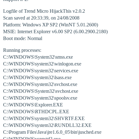
Logfile of Trend Micro HijackThis v2.0.2
Scan saved at 20:33:39, on 24/08/2008
Platform: Windows XP SP2 (WinNT 5.01.2600)
MSIE: Internet Explorer v6.00 SP2 (6.00.2900.2180)
Boot mode: Normal
Running processes:
C:\WINDOWS\System32\smss.exe
C:\WINDOWS\system32\winlogon.exe
C:\WINDOWS\system32\services.exe
C:\WINDOWS\system32\lsass.exe
C:\WINDOWS\system32\svchost.exe
C:\WINDOWS\System32\svchost.exe
C:\WINDOWS\system32\spoolsv.exe
C:\WINDOWS\Explorer.EXE
C:\WINDOWS\RTHDCPL.EXE
C:\WINDOWS\system32\SHVRTF.EXE
C:\WINDOWS\system32\RUNDLL32.EXE
C:\Program Files\Java\jre1.6.0_05\bin\jusched.exe
C:\WINDOWS\vsnpstd2.exe