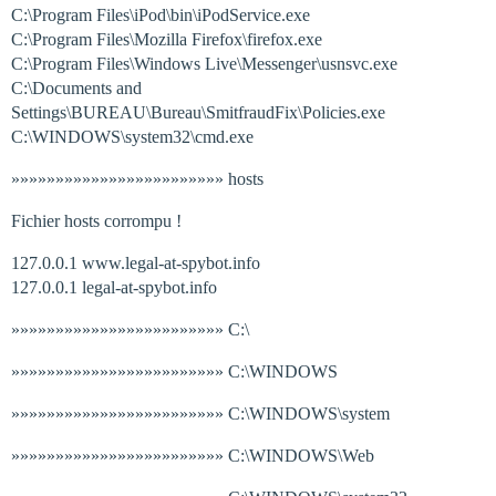
C:\Program Files\iPod\bin\iPodService.exe
C:\Program Files\Mozilla Firefox\firefox.exe
C:\Program Files\Windows Live\Messenger\usnsvc.exe
C:\Documents and
Settings\BUREAU\Bureau\SmitfraudFix\Policies.exe
C:\WINDOWS\system32\cmd.exe
»»»»»»»»»»»»»»»»»»»»»»»» hosts
Fichier hosts corrompu !
127.0.0.1 www.legal-at-spybot.info
127.0.0.1 legal-at-spybot.info
»»»»»»»»»»»»»»»»»»»»»»»» C:\
»»»»»»»»»»»»»»»»»»»»»»»» C:\WINDOWS
»»»»»»»»»»»»»»»»»»»»»»»» C:\WINDOWS\system
»»»»»»»»»»»»»»»»»»»»»»»» C:\WINDOWS\Web