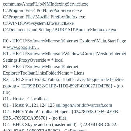
communs\Ahead\Lib\NMIndexingService.exe
C:\Program Files\iPod\bin\iPodService.exe
C:\Program Files\Mozilla Firefox\firefox.exe
C:\WINDOWS\system32\wuauclt.exe
C:\Documents and Settings\BUREAU\Bureau\Simon.exe.exe
R0 - HKCU\Software\Microsoft\Internet Explorer\Main,Start Page
=
www.google.fr…
R1 - HKCU\Software\Microsoft\Windows\CurrentVersion\Internet
Settings,ProxyOverride = *.local
R0 - HKCU\Software\Microsoft\Internet
Explorer\Toolbar,LinksFolderName = Liens
R3 - URLSearchHook: Yahoo! Toolbar avec bloqueur de fenêtres
pop-up - {EF99BD32-C1FB-11D2-892F-0090271D4F88} - (no
file)
O1 - Hosts: ::1 localhost
O1 - Hosts: 91.121.124.125
eu.logon.worldofwarcraft.com
O2 - BHO: Yahoo! Toolbar Helper - {02478D38-C3F9-4EFB-
9B51-7695ECA05670} - (no file)
O2 - BHO: Skype add-on (mastermind) - {22BF413B-C6D2-
4d91-82A9-A0F997BA588C} - C:\Program