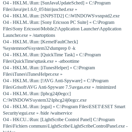
O4 - HKLM..\Run: [SunJavaUpdateSched] « C:\Program
Files\Java\jre1.6.0_05\bin\jusched.exe »
O4 - HKLM..\Run: [SNPSTD2] C:\WINDOWS\vsnpstd2.exe
O4 - HKLM..\Run: [Sony Ericsson PC Suite] « C:\Program
Files\Sony Ericsson\Mobile2\Application Launcher\Application
Launcher.exe » /startoptions
O4 - HKLM..\Run: [KernelFaultCheck]
%systemroot%\system32\dumprep 0 -k
O4 - HKLM..\Run: [QuickTime Task] « C:\Program
Files\QuickTime\qttask.exe » -atboottime
O4 - HKLM..\Run: [iTunesHelper] « C:\Program
Files\iTunes\iTunesHelper.exe »
O4 - HKLM..\Run: [!AVG Anti-Spyware] « C:\Program
Files\Grisoft\AVG Anti-Spyware 7.5\avgas.exe » /minimized
O4 - HKLM..\Run: [lphcg24j0egcc]
C:\WINDOWS\system32\lphcg24j0egcc.exe
O4 - HKLM..\Run: [egui] « C:\Program Files\ESET\ESET Smart
Security\egui.exe » /hide /waitservice
O4 - HKCU..\Run: [LightScribe Control Panel] C:\Program
Files\Fichiers communs\LightScribe\LightScribeControlPanel.exe -