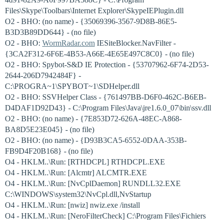
Files\Skype\Toolbars\Internet Explorer\SkypeIEPlugin.dll
O2 - BHO: (no name) - {35069396-3567-9D8B-86E5-
B3D3B89DD644} - (no file)
O2 - BHO:
WormRadar.com
IESiteBlocker.NavFilter -
{3CA2F312-6F6E-4B53-A66E-4E65E497C8C0} - (no file)
O2 - BHO: Spybot-S&D IE Protection - {53707962-6F74-2D53-
2644-206D7942484F} -
C:\PROGRA~1\SPYBOT~1\SDHelper.dll
O2 - BHO: SSVHelper Class - {761497BB-D6F0-462C-B6EB-
D4DAF1D92D43} - C:\Program Files\Java\jre1.6.0_07\bin\ssv.dll
O2 - BHO: (no name) - {7E853D72-626A-48EC-A868-
BA8D5E23E045} - (no file)
O2 - BHO: (no name) - {D93B3CA5-6552-0DAA-353B-
FB9D4F20B168} - (no file)
O4 - HKLM..\Run: [RTHDCPL] RTHDCPL.EXE
O4 - HKLM..\Run: [Alcmtr] ALCMTR.EXE
O4 - HKLM..\Run: [NvCplDaemon] RUNDLL32.EXE
C:\WINDOWS\system32\NvCpl.dll,NvStartup
O4 - HKLM..\Run: [nwiz] nwiz.exe /install
O4 - HKLM..\Run: [NeroFilterCheck] C:\Program Files\Fichiers