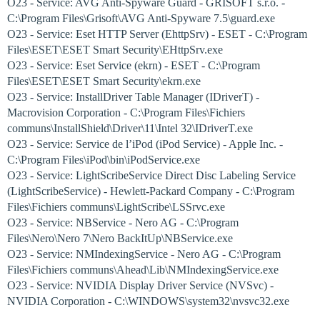
O23 - Service: AVG Anti-Spyware Guard - GRISOFT s.r.o. -
C:\Program Files\Grisoft\AVG Anti-Spyware 7.5\guard.exe
O23 - Service: Eset HTTP Server (EhttpSrv) - ESET - C:\Program
Files\ESET\ESET Smart Security\EHttpSrv.exe
O23 - Service: Eset Service (ekrn) - ESET - C:\Program
Files\ESET\ESET Smart Security\ekrn.exe
O23 - Service: InstallDriver Table Manager (IDriverT) -
Macrovision Corporation - C:\Program Files\Fichiers
communs\InstallShield\Driver\11\Intel 32\IDriverT.exe
O23 - Service: Service de l’iPod (iPod Service) - Apple Inc. -
C:\Program Files\iPod\bin\iPodService.exe
O23 - Service: LightScribeService Direct Disc Labeling Service
(LightScribeService) - Hewlett-Packard Company - C:\Program
Files\Fichiers communs\LightScribe\LSSrvc.exe
O23 - Service: NBService - Nero AG - C:\Program
Files\Nero\Nero 7\Nero BackItUp\NBService.exe
O23 - Service: NMIndexingService - Nero AG - C:\Program
Files\Fichiers communs\Ahead\Lib\NMIndexingService.exe
O23 - Service: NVIDIA Display Driver Service (NVSvc) -
NVIDIA Corporation - C:\WINDOWS\system32\nvsvc32.exe