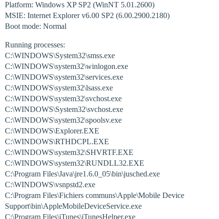
Platform: Windows XP SP2 (WinNT 5.01.2600)
MSIE: Internet Explorer v6.00 SP2 (6.00.2900.2180)
Boot mode: Normal
Running processes:
C:\WINDOWS\System32\smss.exe
C:\WINDOWS\system32\winlogon.exe
C:\WINDOWS\system32\services.exe
C:\WINDOWS\system32\lsass.exe
C:\WINDOWS\system32\svchost.exe
C:\WINDOWS\System32\svchost.exe
C:\WINDOWS\system32\spoolsv.exe
C:\WINDOWS\Explorer.EXE
C:\WINDOWS\RTHDCPL.EXE
C:\WINDOWS\system32\SHVRTF.EXE
C:\WINDOWS\system32\RUNDLL32.EXE
C:\Program Files\Java\jre1.6.0_05\bin\jusched.exe
C:\WINDOWS\vsnpstd2.exe
C:\Program Files\Fichiers communs\Apple\Mobile Device
Support\bin\AppleMobileDeviceService.exe
C:\Program Files\iTunes\iTunesHelper.exe