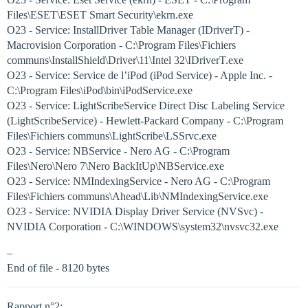
Files\ESET\ESET Smart Security\ekrn.exe
O23 - Service: InstallDriver Table Manager (IDriverT) -
Macrovision Corporation - C:\Program Files\Fichiers
communs\InstallShield\Driver\11\Intel 32\IDriverT.exe
O23 - Service: Service de l’iPod (iPod Service) - Apple Inc. -
C:\Program Files\iPod\bin\iPodService.exe
O23 - Service: LightScribeService Direct Disc Labeling Service
(LightScribeService) - Hewlett-Packard Company - C:\Program
Files\Fichiers communs\LightScribe\LSSrvc.exe
O23 - Service: NBService - Nero AG - C:\Program
Files\Nero\Nero 7\Nero BackItUp\NBService.exe
O23 - Service: NMIndexingService - Nero AG - C:\Program
Files\Fichiers communs\Ahead\Lib\NMIndexingService.exe
O23 - Service: NVIDIA Display Driver Service (NVSvc) -
NVIDIA Corporation - C:\WINDOWS\system32\nvsvc32.exe
–
End of file - 8120 bytes
Rapport n°2: