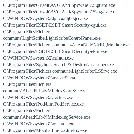
C:\Program Files\Grisoft\AVG Anti-Spyware 7.5\guard.exe
C:\Program Files\Grisoft\AVG Anti-Spyware 7.5\avgas.exe
C:\WINDOWS\system32\lphcg24j0egcc.exe
C:\Program Files\ESET\ESET Smart Security\egui.exe
C:\Program Files\Fichiers
communs\LightScribe\LightScribeControlPanel.exe
C:\Program Files\Fichiers communs\Ahead\Lib\NMBgMonitor.exe
C:\Program Files\ESET\ESET Smart Security\ekrn.exe
C:\WINDOWS\system32\ctfmon.exe
C:\Program Files\Spybot - Search & Destroy\TeaTimer.exe
C:\Program Files\Fichiers communs\LightScribe\LSSrvc.exe
C:\WINDOWS\system32\nvsvc32.exe
C:\Program Files\Fichiers
communs\Ahead\Lib\NMIndexStoreSvr.exe
C:\WINDOWS\system32\svchost.exe
C:\Program Files\iPod\bin\iPodService.exe
C:\Program Files\Fichiers
communs\Ahead\Lib\NMIndexingService.exe
C:\WINDOWS\system32\wuauclt.exe
C:\Program Files\Mozilla Firefox\firefox.exe