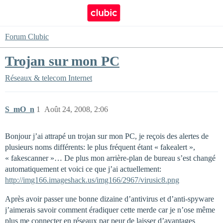
Forum Clubic
Trojan sur mon PC
Réseaux & telecom
Internet
S_mO_n
1
Août 24, 2008, 2:06
Bonjour j’ai attrapé un trojan sur mon PC, je reçois des alertes de
plusieurs noms différents: le plus fréquent étant « fakealert »,
« fakescanner »… De plus mon arrière-plan de bureau s’est changé
automatiquement et voici ce que j’ai actuellement:
http://img166.imageshack.us/img166/2967/virusic8.png
Après avoir passer une bonne dizaine d’antivirus et d’anti-spyware
j’aimerais savoir comment éradiquer cette merde car je n’ose même
plus me connecter en réseaux par peur de laisser d’avantages