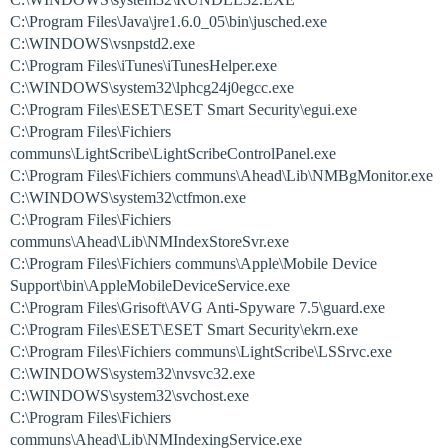
C:\Program Files\Java\jre1.6.0_05\bin\jusched.exe
C:\WINDOWS\vsnpstd2.exe
C:\Program Files\iTunes\iTunesHelper.exe
C:\WINDOWS\system32\lphcg24j0egcc.exe
C:\Program Files\ESET\ESET Smart Security\egui.exe
C:\Program Files\Fichiers
communs\LightScribe\LightScribeControlPanel.exe
C:\Program Files\Fichiers communs\Ahead\Lib\NMBgMonitor.exe
C:\WINDOWS\system32\ctfmon.exe
C:\Program Files\Fichiers
communs\Ahead\Lib\NMIndexStoreSvr.exe
C:\Program Files\Fichiers communs\Apple\Mobile Device
Support\bin\AppleMobileDeviceService.exe
C:\Program Files\Grisoft\AVG Anti-Spyware 7.5\guard.exe
C:\Program Files\ESET\ESET Smart Security\ekrn.exe
C:\Program Files\Fichiers communs\LightScribe\LSSrvc.exe
C:\WINDOWS\system32\nvsvc32.exe
C:\WINDOWS\system32\svchost.exe
C:\Program Files\Fichiers
communs\Ahead\Lib\NMIndexingService.exe