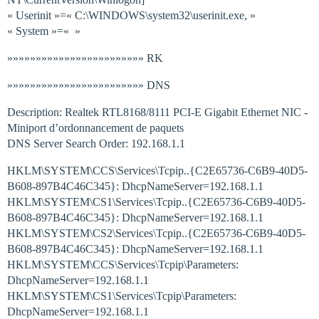
« Userinit »=« C:\WINDOWS\system32\userinit.exe, »
« System »=« »
»»»»»»»»»»»»»»»»»»»»»»»» RK
»»»»»»»»»»»»»»»»»»»»»»»» DNS
Description: Realtek RTL8168/8111 PCI-E Gigabit Ethernet NIC -
Miniport d’ordonnancement de paquets
DNS Server Search Order: 192.168.1.1
HKLM\SYSTEM\CCS\Services\Tcpip..{C2E65736-C6B9-40D5-
B608-897B4C46C345}: DhcpNameServer=192.168.1.1
HKLM\SYSTEM\CS1\Services\Tcpip..{C2E65736-C6B9-40D5-
B608-897B4C46C345}: DhcpNameServer=192.168.1.1
HKLM\SYSTEM\CS2\Services\Tcpip..{C2E65736-C6B9-40D5-
B608-897B4C46C345}: DhcpNameServer=192.168.1.1
HKLM\SYSTEM\CCS\Services\Tcpip\Parameters:
DhcpNameServer=192.168.1.1
HKLM\SYSTEM\CS1\Services\Tcpip\Parameters:
DhcpNameServer=192.168.1.1