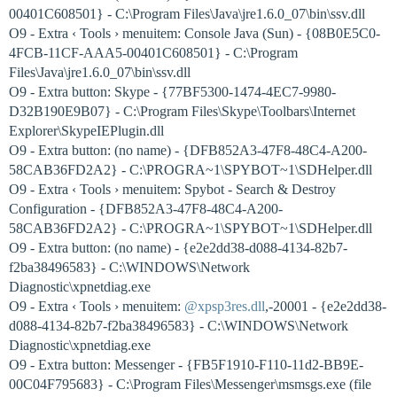
00401C608501} - C:\Program Files\Java\jre1.6.0_07\bin\ssv.dll
O9 - Extra ‹ Tools › menuitem: Console Java (Sun) - {08B0E5C0-
4FCB-11CF-AAA5-00401C608501} - C:\Program
Files\Java\jre1.6.0_07\bin\ssv.dll
O9 - Extra button: Skype - {77BF5300-1474-4EC7-9980-
D32B190E9B07} - C:\Program Files\Skype\Toolbars\Internet
Explorer\SkypeIEPlugin.dll
O9 - Extra button: (no name) - {DFB852A3-47F8-48C4-A200-
58CAB36FD2A2} - C:\PROGRA~1\SPYBOT~1\SDHelper.dll
O9 - Extra ‹ Tools › menuitem: Spybot - Search & Destroy
Configuration - {DFB852A3-47F8-48C4-A200-
58CAB36FD2A2} - C:\PROGRA~1\SPYBOT~1\SDHelper.dll
O9 - Extra button: (no name) - {e2e2dd38-d088-4134-82b7-
f2ba38496583} - C:\WINDOWS\Network
Diagnostic\xpnetdiag.exe
O9 - Extra ‹ Tools › menuitem:
@xpsp3res.dll
,-20001 - {e2e2dd38-
d088-4134-82b7-f2ba38496583} - C:\WINDOWS\Network
Diagnostic\xpnetdiag.exe
O9 - Extra button: Messenger - {FB5F1910-F110-11d2-BB9E-
00C04F795683} - C:\Program Files\Messenger\msmsgs.exe (file