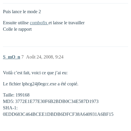
Puis lance le mode 2
Ensuite utilise
combofix
et laisse le travailler
Colle le rapport
S_mO_n
7
Août 24, 2008, 9:24
Voilà c’est fait, voici ce que j’ai eu:
Le fichier lphcg24j0egcc.exe a été copié.
Taille: 199168
MD5: 3772E1E77E30F6B2BDB0C34E587D1973
SHA-1:
0EDD683C464BCEE1DBDB6DFCF38A640931A6BF15