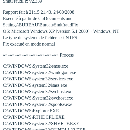
SmitFraudFix v2.339
Rapport fait à 21:15:21,43, 24/08/2008
Executé à partir de C:\Documents and
Settings\BUREAU\Bureau\SmitfraudFix
OS: Microsoft Windows XP [version 5.1.2600] - Windows_NT
Le type du système de fichiers est NTFS
Fix executé en mode normal
»»»»»»»»»»»»»»»»»»»»»»»» Process
C:\WINDOWS\System32\smss.exe
C:\WINDOWS\system32\winlogon.exe
C:\WINDOWS\system32\services.exe
C:\WINDOWS\system32\lsass.exe
C:\WINDOWS\system32\svchost.exe
C:\WINDOWS\System32\svchost.exe
C:\WINDOWS\system32\spoolsv.exe
C:\WINDOWS\Explorer.EXE
C:\WINDOWS\RTHDCPL.EXE
C:\WINDOWS\system32\SHVRTF.EXE
C:\WINDOWS\system32\RUNDLL32.EXE