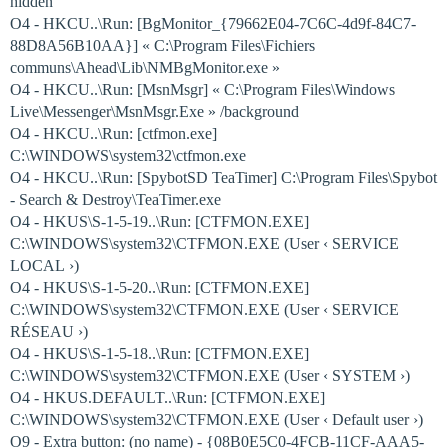
hidden
O4 - HKCU..\Run: [BgMonitor_{79662E04-7C6C-4d9f-84C7-
88D8A56B10AA}] « C:\Program Files\Fichiers
communs\Ahead\Lib\NMBgMonitor.exe »
O4 - HKCU..\Run: [MsnMsgr] « C:\Program Files\Windows
Live\Messenger\MsnMsgr.Exe » /background
O4 - HKCU..\Run: [ctfmon.exe]
C:\WINDOWS\system32\ctfmon.exe
O4 - HKCU..\Run: [SpybotSD TeaTimer] C:\Program Files\Spybot
- Search & Destroy\TeaTimer.exe
O4 - HKUS\S-1-5-19..\Run: [CTFMON.EXE]
C:\WINDOWS\system32\CTFMON.EXE (User ‹ SERVICE
LOCAL ›)
O4 - HKUS\S-1-5-20..\Run: [CTFMON.EXE]
C:\WINDOWS\system32\CTFMON.EXE (User ‹ SERVICE
RÉSEAU ›)
O4 - HKUS\S-1-5-18..\Run: [CTFMON.EXE]
C:\WINDOWS\system32\CTFMON.EXE (User ‹ SYSTEM ›)
O4 - HKUS.DEFAULT..\Run: [CTFMON.EXE]
C:\WINDOWS\system32\CTFMON.EXE (User ‹ Default user ›)
O9 - Extra button: (no name) - {08B0E5C0-4FCB-11CF-AAA5-