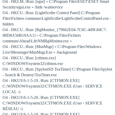
O4 - HKLM..\Run: [egui] « C:\Program Files\ESET\ESET Smart
Security\egui.exe » /hide /waitservice
O4 - HKCU..\Run: [LightScribe Control Panel] C:\Program
Files\Fichiers communs\LightScribe\LightScribeControlPanel.exe -
hidden
O4 - HKCU..\Run: [BgMonitor_{79662E04-7C6C-4d9f-84C7-
88D8A56B10AA}] « C:\Program Files\Fichiers
communs\Ahead\Lib\NMBgMonitor.exe »
O4 - HKCU..\Run: [MsnMsgr] « C:\Program Files\Windows
Live\Messenger\MsnMsgr.Exe » /background
O4 - HKCU..\Run: [ctfmon.exe]
C:\WINDOWS\system32\ctfmon.exe
O4 - HKCU..\Run: [SpybotSD TeaTimer] C:\Program Files\Spybot
- Search & Destroy\TeaTimer.exe
O4 - HKUS\S-1-5-19..\Run: [CTFMON.EXE]
C:\WINDOWS\system32\CTFMON.EXE (User ‹ SERVICE
LOCAL ›)
O4 - HKUS\S-1-5-20..\Run: [CTFMON.EXE]
C:\WINDOWS\system32\CTFMON.EXE (User ‹ SERVICE
RÉSEAU ›)
O4 - HKUS\S-1-5-18..\Run: [CTFMON.EXE]