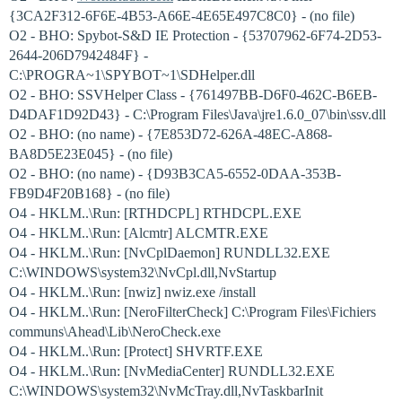
{3CA2F312-6F6E-4B53-A66E-4E65E497C8C0} - (no file)
O2 - BHO: Spybot-S&D IE Protection - {53707962-6F74-2D53-
2644-206D7942484F} -
C:\PROGRA~1\SPYBOT~1\SDHelper.dll
O2 - BHO: SSVHelper Class - {761497BB-D6F0-462C-B6EB-
D4DAF1D92D43} - C:\Program Files\Java\jre1.6.0_07\bin\ssv.dll
O2 - BHO: (no name) - {7E853D72-626A-48EC-A868-
BA8D5E23E045} - (no file)
O2 - BHO: (no name) - {D93B3CA5-6552-0DAA-353B-
FB9D4F20B168} - (no file)
O4 - HKLM..\Run: [RTHDCPL] RTHDCPL.EXE
O4 - HKLM..\Run: [Alcmtr] ALCMTR.EXE
O4 - HKLM..\Run: [NvCplDaemon] RUNDLL32.EXE
C:\WINDOWS\system32\NvCpl.dll,NvStartup
O4 - HKLM..\Run: [nwiz] nwiz.exe /install
O4 - HKLM..\Run: [NeroFilterCheck] C:\Program Files\Fichiers
communs\Ahead\Lib\NeroCheck.exe
O4 - HKLM..\Run: [Protect] SHVRTF.EXE
O4 - HKLM..\Run: [NvMediaCenter] RUNDLL32.EXE
C:\WINDOWS\system32\NvMcTray.dll,NvTaskbarInit