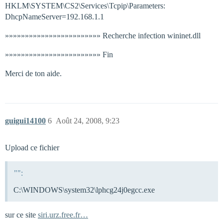
HKLM\SYSTEM\CS2\Services\Tcpip\Parameters:
DhcpNameServer=192.168.1.1
»»»»»»»»»»»»»»»»»»»»»»»» Recherche infection wininet.dll
»»»»»»»»»»»»»»»»»»»»»»»» Fin
Merci de ton aide.
guigui14100
6
Août 24, 2008, 9:23
Upload ce fichier
"":
C:\WINDOWS\system32\lphcg24j0egcc.exe
sur ce site
siri.urz.free.fr…