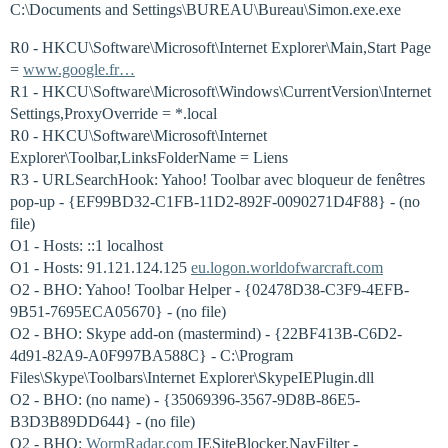
C:\Documents and Settings\BUREAU\Bureau\Simon.exe.exe
R0 - HKCU\Software\Microsoft\Internet Explorer\Main,Start Page
=
www.google.fr…
R1 - HKCU\Software\Microsoft\Windows\CurrentVersion\Internet
Settings,ProxyOverride = *.local
R0 - HKCU\Software\Microsoft\Internet
Explorer\Toolbar,LinksFolderName = Liens
R3 - URLSearchHook: Yahoo! Toolbar avec bloqueur de fenêtres
pop-up - {EF99BD32-C1FB-11D2-892F-0090271D4F88} - (no
file)
O1 - Hosts: ::1 localhost
O1 - Hosts: 91.121.124.125
eu.logon.worldofwarcraft.com
O2 - BHO: Yahoo! Toolbar Helper - {02478D38-C3F9-4EFB-
9B51-7695ECA05670} - (no file)
O2 - BHO: Skype add-on (mastermind) - {22BF413B-C6D2-
4d91-82A9-A0F997BA588C} - C:\Program
Files\Skype\Toolbars\Internet Explorer\SkypeIEPlugin.dll
O2 - BHO: (no name) - {35069396-3567-9D8B-86E5-
B3D3B89DD644} - (no file)
O2 - BHO:
WormRadar.com
IESiteBlocker.NavFilter -