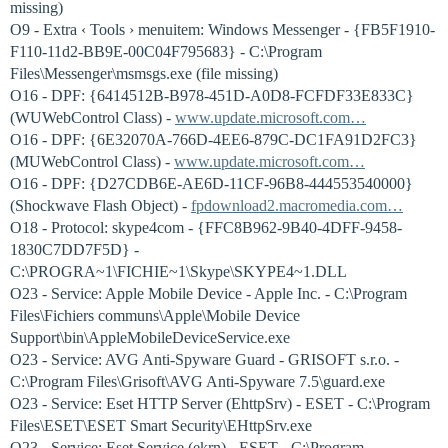
missing)
O9 - Extra ‹ Tools › menuitem: Windows Messenger - {FB5F1910-
F110-11d2-BB9E-00C04F795683} - C:\Program
Files\Messenger\msmsgs.exe (file missing)
O16 - DPF: {6414512B-B978-451D-A0D8-FCFDF33E833C}
(WUWebControl Class) -
www.update.microsoft.com…
O16 - DPF: {6E32070A-766D-4EE6-879C-DC1FA91D2FC3}
(MUWebControl Class) -
www.update.microsoft.com…
O16 - DPF: {D27CDB6E-AE6D-11CF-96B8-444553540000}
(Shockwave Flash Object) -
fpdownload2.macromedia.com…
O18 - Protocol: skype4com - {FFC8B962-9B40-4DFF-9458-
1830C7DD7F5D} -
C:\PROGRA~1\FICHIE~1\Skype\SKYPE4~1.DLL
O23 - Service: Apple Mobile Device - Apple Inc. - C:\Program
Files\Fichiers communs\Apple\Mobile Device
Support\bin\AppleMobileDeviceService.exe
O23 - Service: AVG Anti-Spyware Guard - GRISOFT s.r.o. -
C:\Program Files\Grisoft\AVG Anti-Spyware 7.5\guard.exe
O23 - Service: Eset HTTP Server (EhttpSrv) - ESET - C:\Program
Files\ESET\ESET Smart Security\EHttpSrv.exe
O23 - Service: Eset Service (ekrn) - ESET - C:\Program