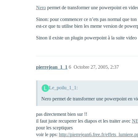
Nero
permet de transformer une powerpoint en videos
Sinon: pour commencer ce n’ets pas normal que ton tim
est-ce que tu utilise bien les meme version de power
Sinon il existe un plugin powerpoint à la suite video c
pierrejean_1_1
6
Octobre 27, 2005, 2:37
Le_poilu_1_1:
Nero permet de transformer une powerpoint en vid
pas directement bien sur !!
il faut juste recuperer les diapos et les traiter avec
N
pour les sceptiques
voir le pps:
http://pierrejean6.free.fr/effets_lumiere.p