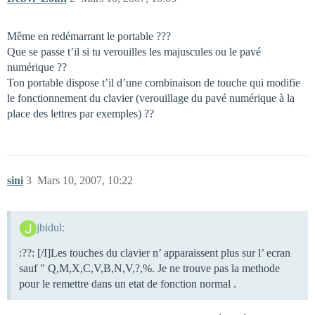
Même en redémarrant le portable ???
Que se passe t’il si tu verouilles les majuscules ou le pavé
numérique ??
Ton portable dispose t’il d’une combinaison de touche qui modifie
le fonctionnement du clavier (verouillage du pavé numérique à la
place des lettres par exemples) ??
sini
3
Mars 10, 2007, 10:22
jbidul:
:??: [/I]Les touches du clavier n’ apparaissent plus sur l’ ecran
sauf " Q,M,X,C,V,B,N,V,?,%. Je ne trouve pas la methode
pour le remettre dans un etat de fonction normal .