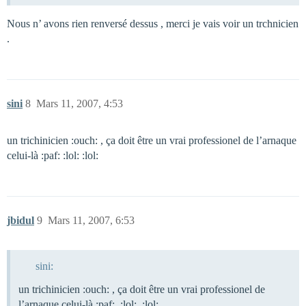
Nous n’ avons rien renversé dessus , merci je vais voir un trchnicien
.
sini
8
Mars 11, 2007, 4:53
un trichinicien :ouch: , ça doit être un vrai professionel de l’arnaque
celui-là :paf: :lol: :lol:
jbidul
9
Mars 11, 2007, 6:53
sini:
un trichinicien :ouch: , ça doit être un vrai professionel de
l’arnaque celui-là :paf: :lol: :lol: