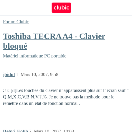
Forum Clubic
Toshiba TECRA A4 - Clavier
bloqué
Matériel informatique
PC portable
jbidul
1
Mars 10, 2007, 9:58
:??: [/I]Les touches du clavier n’ apparaissent plus sur l’ ecran sauf "
Q,M,X,C,V,B,N,V,?,%. Je ne trouve pas la methode pour le
remettre dans un etat de fonction normal .
Debvi_Eokh
2
Mars 10, 2007, 10:03