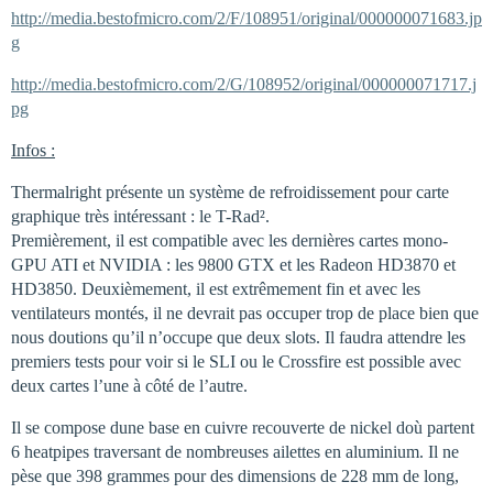
http://media.bestofmicro.com/2/F/108951/original/000000071683.jp
g
http://media.bestofmicro.com/2/G/108952/original/000000071717.j
pg
Infos :
Thermalright présente un système de refroidissement pour carte
graphique très intéressant : le T-Rad².
Premièrement, il est compatible avec les dernières cartes mono-
GPU ATI et NVIDIA : les 9800 GTX et les Radeon HD3870 et
HD3850. Deuxièmement, il est extrêmement fin et avec les
ventilateurs montés, il ne devrait pas occuper trop de place bien que
nous doutions qu’il n’occupe que deux slots. Il faudra attendre les
premiers tests pour voir si le SLI ou le Crossfire est possible avec
deux cartes l’une à côté de l’autre.
Il se compose dune base en cuivre recouverte de nickel doù partent
6 heatpipes traversant de nombreuses ailettes en aluminium. Il ne
pèse que 398 grammes pour des dimensions de 228 mm de long,