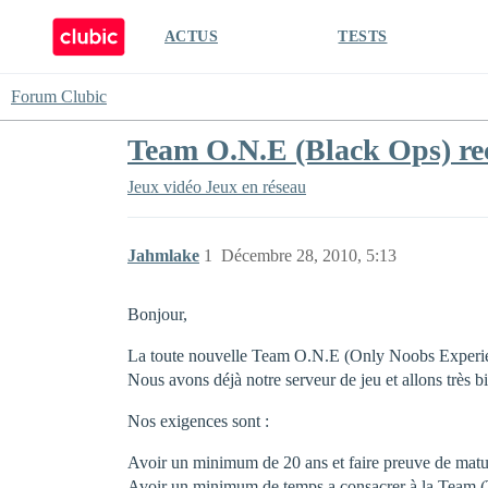
ACTUS
TESTS
Forum Clubic
Team O.N.E (Black Ops) re
Jeux vidéo
Jeux en réseau
Jahmlake
1
Décembre 28, 2010, 5:13
Bonjour,
La toute nouvelle Team O.N.E (Only Noobs Experien
Nous avons déjà notre serveur de jeu et allons très b
Nos exigences sont :
Avoir un minimum de 20 ans et faire preuve de matur
Avoir un minimum de temps a consacrer à la Team (