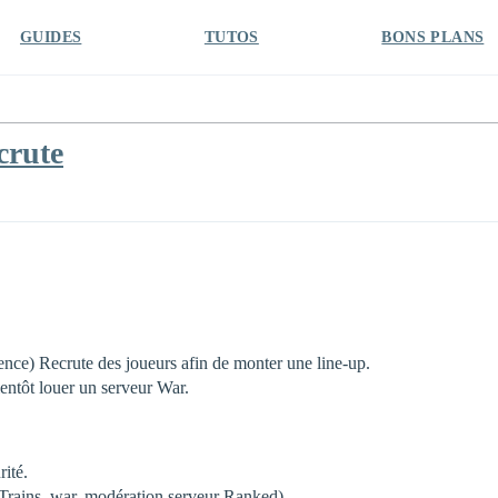
GUIDES
TUTOS
BONS PLANS
crute
ce) Recrute des joueurs afin de monter une line-up.
ientôt louer un serveur War.
ité.
Trains, war, modération serveur Ranked)