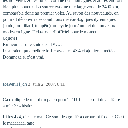
les nouvelles zones du jeu comme des montagnes et autres endroits
bien plus boueux. La source évoque une large zone de 2400 km,
comparable donc au premier volet. Au rayon des nouveautés, on
pourrait découvrir des conditions météorologiques dynamiques
(pluie, brouillard, tempête), un cycle jour / nuit et de nouveaux
modes en ligne. Hélas, rien d’officiel pour le moment.
[/quote]
Rumeur sur une suite de TDU…
Ils auraient pu amélioré le 1er avec les 4X4 et ajouter la météo…
Dommage si c’est vrai.
RePenTi_ch
2
Juin 2, 2007, 8:11
Ca explique le retard du patch pour TDU 1… ils sont deja affairé
sur le 2 :whistle:
Et les 4x4, c’est le mal. Ce sont des gouffr à carburant fossile. C’est
le maaaaaaal :ane: