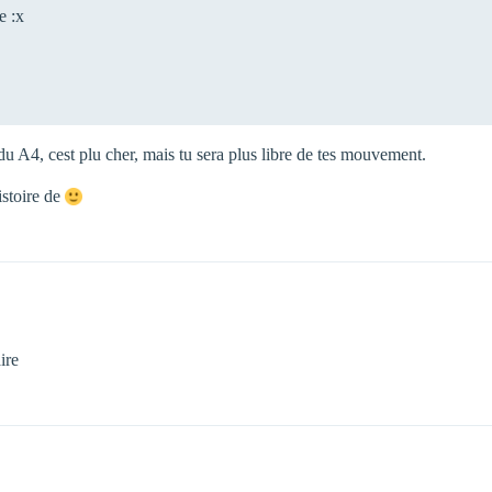
e :x
d du A4, cest plu cher, mais tu sera plus libre de tes mouvement.
histoire de
ire