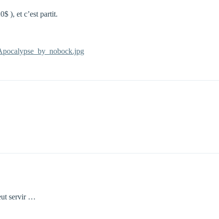
$ ), et c’est partit.
2/Apocalypse_by_nobock.jpg
eut servir …