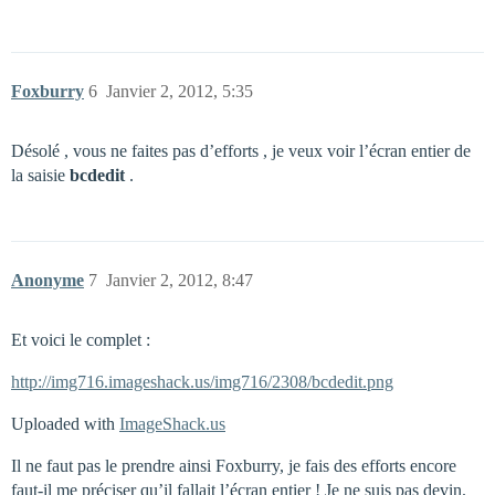
Foxburry
6
Janvier 2, 2012, 5:35
Désolé , vous ne faites pas d’efforts , je veux voir l’écran entier de
la saisie
bcdedit
.
Anonyme
7
Janvier 2, 2012, 8:47
Et voici le complet :
http://img716.imageshack.us/img716/2308/bcdedit.png
Uploaded with
ImageShack.us
Il ne faut pas le prendre ainsi Foxburry, je fais des efforts encore
faut-il me préciser qu’il fallait l’écran entier ! Je ne suis pas devin.