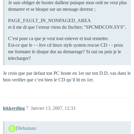
Je suis obliger de booter dailleur puisque mon ordi ne veut plus
demarrer et se bloque sur un message derreur ;
PAGE_FAULT_IN_NONPAGED_AREA
et il me di que l’erreur viens du fischier; ''SPCMDCON.SYS".
C’est pour ca que je veut tout enlever et tout remettre.
Est-ce que le ‹ ‹ live cd linux style system rescue CD › › peux
me formater le disque dur au demarrage? Si oui ou puis je le
telecharger?
Je crois que par defaut ton PC boute en 1er sur ton D.D, vas dans le
bios verifier que c’est bien le CD qu’il lit en 1er.
lekkerding
7
Janvier 13, 2007, 12:33
DIehuman: