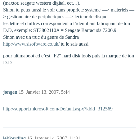
(maxtor, seagate western digital, ect…).
Sinon tu peux aussi le voir dans propriete systeme —> materiels —
> gestionnaire de peripheriques —> lecteur de disque
les lettre et chiffres correspondent a l’identifiant fabriquant de ton
D.D, exemple: ST3802110A = Seagate Barracuda 7200.9
Sinon avec un truc du genre de Sandra
http://www.sisoftware.co.uk/
tu le sais aussi
pour ultimaboot cd c’est "F2" hard disk tools puis la marque de ton
D.D
jongen
15
Janvier 13, 2007, 5:44
http://support.microsoft.com/Default.aspx?kbid=312569
lekkerding
16
Janvier 14, 2007, 11:31