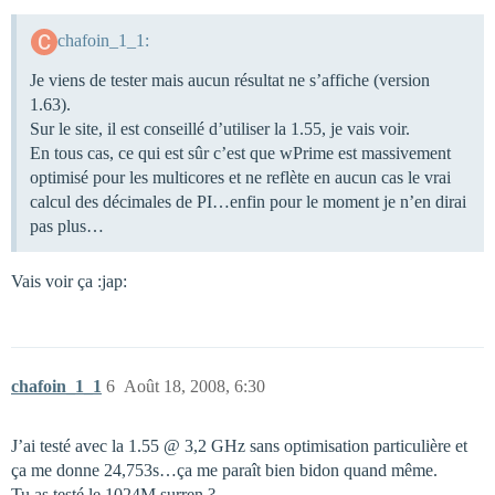
chafoin_1_1:
Je viens de tester mais aucun résultat ne s’affiche (version
1.63).
Sur le site, il est conseillé d’utiliser la 1.55, je vais voir.
En tous cas, ce qui est sûr c’est que wPrime est massivement
optimisé pour les multicores et ne reflète en aucun cas le vrai
calcul des décimales de PI…enfin pour le moment je n’en dirai
pas plus…
Vais voir ça :jap:
chafoin_1_1
6
Août 18, 2008, 6:30
J’ai testé avec la 1.55 @ 3,2 GHz sans optimisation particulière et
ça me donne 24,753s…ça me paraît bien bidon quand même.
Tu as testé le 1024M surren ?